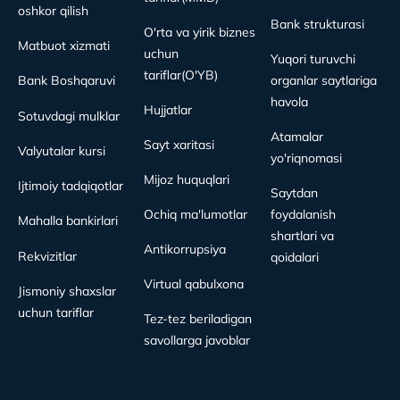
oshkor qilish
Bank strukturasi
O'rta va yirik biznes
Matbuot xizmati
uchun
Yuqori turuvchi
tariflar(O'YB)
Bank Boshqaruvi
organlar saytlariga
havola
Hujjatlar
Sotuvdagi mulklar
Atamalar
Sayt xaritasi
Valyutalar kursi
yo'riqnomasi
Mijoz huquqlari
Ijtimoiy tadqiqotlar
Saytdan
Ochiq ma'lumotlar
foydalanish
Mahalla bankirlari
shartlari va
Antikorrupsiya
Rekvizitlar
qoidalari
Virtual qabulxona
Jismoniy shaxslar
uchun tariflar
Tez-tez beriladigan
savollarga javoblar