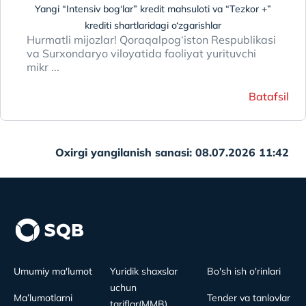
Yangi “Intensiv bog‘lar” kredit mahsuloti va “Tezkor +”
krediti shartlaridagi o‘zgarishlar
Hurmatli mijozlar! Qoraqalpog‘iston Respublikasi
va Surxondaryo viloyatida faoliyat yurituvchi
mikr ...
Batafsil
Oxirgi yangilanish sanasi: 08.07.2026 11:42
Umumiy ma'lumot
Yuridik shaxslar
Bo'sh ish o'rinlari
uchun
Ma’lumotlarni
Tender va tanlovlar
tariflar(MMB)