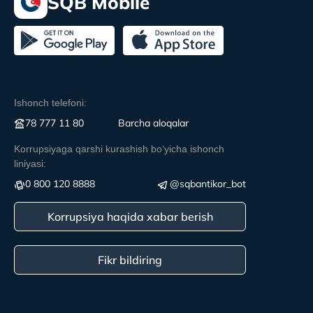
SQB Mobile
Ishonch telefoni:
78 777 11 80
Вarcha aloqalar
Korrupsiyaga qarshi kurashish boʻyicha ishonch
liniyasi:
0 800 120 8888
@sqbantikor_bot
Korrupsiya haqida xabar berish
Fikr bildiring