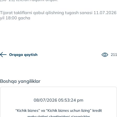
Tijorat takliflarni qabul qilishning tugash sanasi 11.07.2026
yil 18:00 gacha
Orqaga qaytish
211
Boshqa yangiliklar
08/07/2026 05:53:24 pm
“Kichik biznes” va “Kichik biznes uchun lizing” kredit
mahsulotlari shartlaridagi o‘zgarishlar