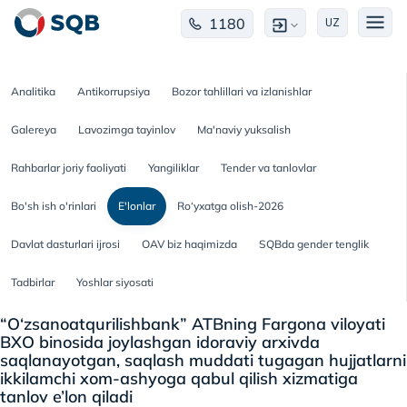
1180
UZ
Analitika
Antikorrupsiya
Bozor tahlillari va izlanishlar
Galereya
Lavozimga tayinlov
Ma'naviy yuksalish
Rahbarlar joriy faoliyati
Yangiliklar
Tender va tanlovlar
Bo'sh ish o'rinlari
E'lonlar
Ro‘yxatga olish-2026
Davlat dasturlari ijrosi
OAV biz haqimizda
SQBda gender tenglik
Tadbirlar
Yoshlar siyosati
“O‘zsanoatqurilishbank” ATBning Fargona viloyati
BXO binosida joylashgan idoraviy arxivda
saqlanayotgan, saqlash muddati tugagan hujjatlarni
ikkilamchi xom-ashyoga qabul qilish xizmatiga
tanlov e’lon qiladi