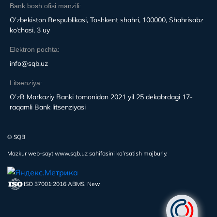
Bank bosh ofisi manzili:
O’zbekiston Respublikasi, Toshkent shahri, 100000, Shahrisabz
ko’chasi, 3 uy
Elektron pochta:
info@sqb.uz
Litsenziya:
O’zR Markaziy Banki tomonidan 2021 yil 25 dekabrdagi 17-
raqamli Bank litsenziyasi
© SQB
Mazkur web-sayt www.sqb.uz sahifasini ko’rsatish majburiy.
ISO 37001:2016 ABMS, New