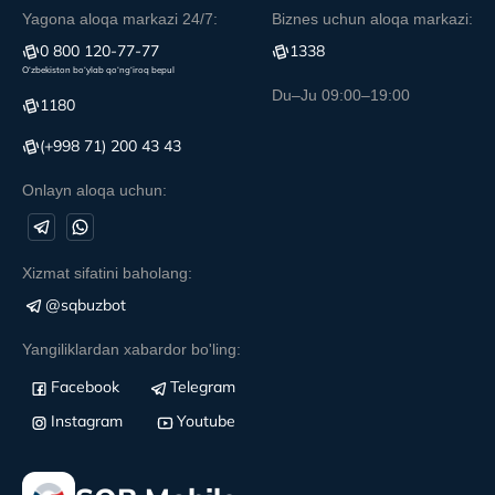
Yagona aloqa markazi 24/7:
Biznes uchun aloqa markazi:
0 800 120-77-77
1338
O‘zbekiston bo‘ylab qo‘ng‘iroq bepul
Du–Ju 09:00–19:00
1180
(+998 71) 200 43 43
Onlayn aloqa uchun:
Xizmat sifatini baholang:
@sqbuzbot
Yangiliklardan xabardor bo'ling:
Facebook
Telegram
Instagram
Youtube