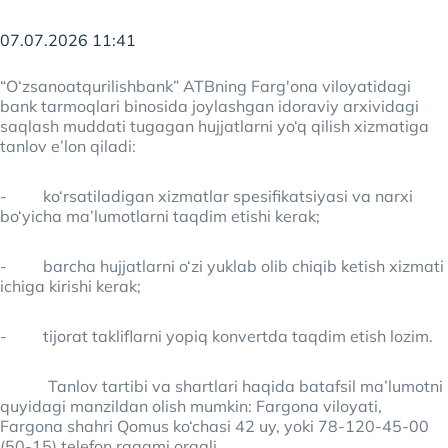
07.07.2026 11:41
“O‘zsanoatqurilishbank” ATBning Farg'ona viloyatidagi
bank tarmoqlari binosida joylashgan idoraviy arxividagi
saqlash muddati tugagan hujjatlarni yo‘q qilish xizmatiga
tanlov e’lon qiladi:
- ko‘rsatiladigan xizmatlar spesifikatsiyasi va narxi
bo‘yicha ma’lumotlarni taqdim etishi kerak;
- barcha hujjatlarni o‘zi yuklab olib chiqib ketish xizmati
ichiga kirishi kerak;
- tijorat takliflarni yopiq konvertda taqdim etish lozim.
Tanlov tartibi va shartlari haqida batafsil ma’lumotni
quyidagi manzildan olish mumkin: Fargona viloyati,
Fargona shahri Qomus ko‘chasi 42 uy, yoki 78-120-45-00
(50-15) telefon raqami orqali.