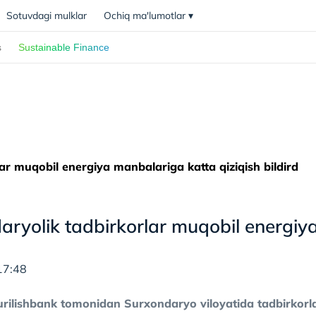
Sotuvdagi mulklar
Ochiq ma'lumotlar
▾
s
Sustainable Finance
ar muqobil energiya manbalariga katta qiziqish bildird
ryolik tadbirkorlar muqobil energiya
17:48
ilishbank tomonidan Surxondaryo viloyatida tadbirkorlar