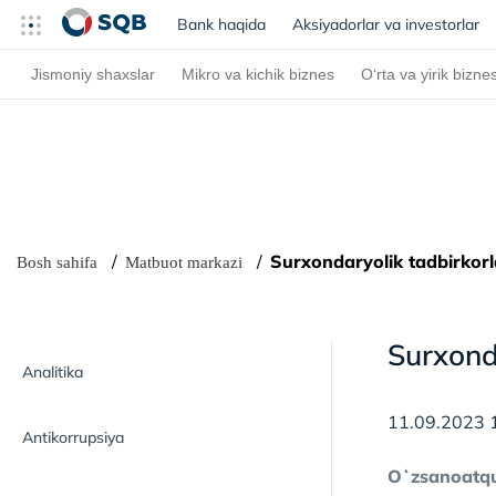
Bank haqida
(current)
Aksiyadorlar va investorlar
Jismoniy shaxslar
Mikro va kichik biznes
O‘rta va yirik bizne
Surxondaryolik tadbirkorl
Bosh sahifa
Matbuot markazi
Surxonda
Analitika
11.09.2023 
Antikorrupsiya
Oʻzsanoatqur