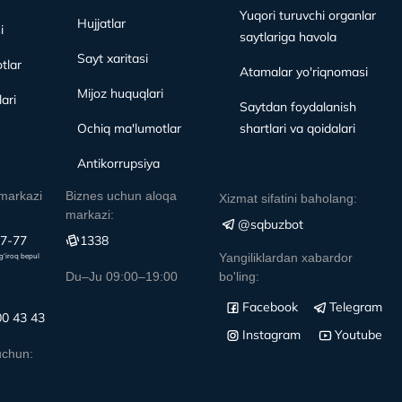
Yuqori turuvchi organlar
Hujjatlar
i
saytlariga havola
Sayt xaritasi
tlar
Atamalar yo'riqnomasi
Mijoz huquqlari
ari
Saytdan foydalanish
Ochiq ma'lumotlar
shartlari va qoidalari
Antikorrupsiya
markazi
Biznes uchun aloqa
Xizmat sifatini baholang:
markazi:
@sqbuzbot
77-77
1338
Yangiliklardan xabardor
g‘iroq bepul
Du–Ju 09:00–19:00
bo'ling:
Facebook
Telegram
00 43 43
Instagram
Youtube
uchun: