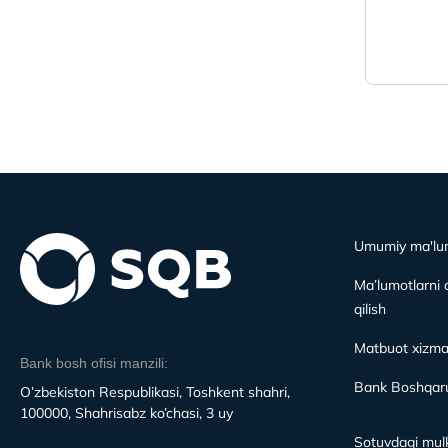
Umumiy ma'lu
Ma’lumotlarni 
qilish
Matbuot xizma
Bank bosh ofisi manzili:
Bank Boshqaru
O’zbekiston Respublikasi, Toshkent shahri,
100000, Shahrisabz ko’chasi, 3 uy
Sotuvdagi mulk