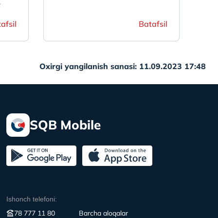
.
afsil
Batafsil
Oxirgi yangilanish sanasi: 11.09.2023 17:48
SQB Mobile
Ishonch telefoni:
78 777 11 80
Вarcha aloqalar