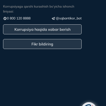
Korrupsiyaga qarshi kurashish boʻyicha ishonch
liniyasi:
0 800 120 8888
@sqbantikor_bot
Korrupsiya haqida xabar berish
Fikr bildiring