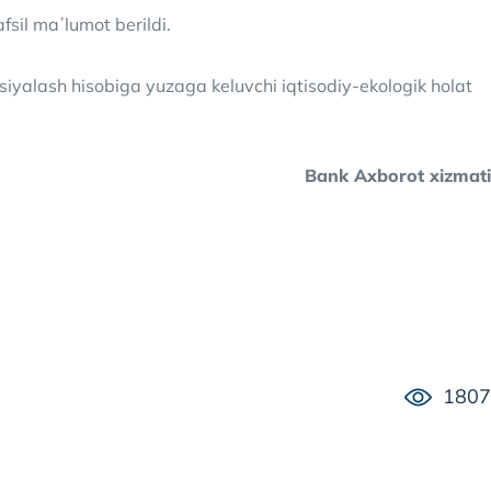
sil maʼlumot berildi.
siyalash hisobiga yuzaga keluvchi iqtisodiy-ekologik holat
Bank Axborot xizmati
1807