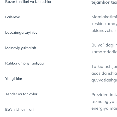
Bozor tahlillari va izlanishlar
tejamkor tex
Mamlakatimiz
Galereya
keskin kamayt
tiklanuvchi,
Lavozimga tayinlov
Bu yoʻldagi 
Ma'naviy yuksalish
samaradorligi
Rahbarlar joriy faoliyati
Taʼkidlash jo
asosida ishla
Yangiliklar
quvvatlashga 
Tender va tanlovlar
Prezidentimi
texnologiyala
energiya manb
Bo'sh ish o'rinlari