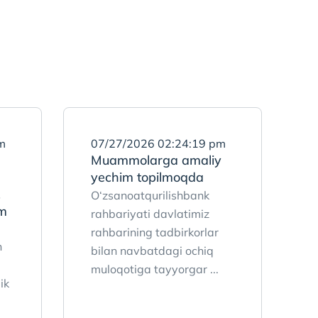
m
07/27/2026 02:24:19 pm
Muammolarga amaliy
yechim topilmoqda
,
O‘zsanoatqurilishbank
m
rahbariyati davlatimiz
rahbarining tadbirkorlar
n
bilan navbatdagi ochiq
muloqotiga tayyorgar ...
ik