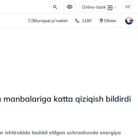
Online-bank
UZ
Murojaat jo'natish
1180
Ofislar
 manbalariga katta qiziqish bildirdi
 ishtirokida tashkil etilgan uchrashuvda energiya