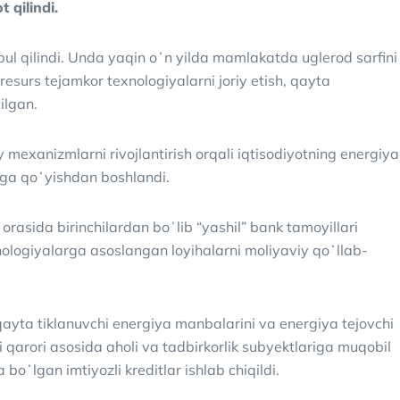
 qilindi.
ul qilindi. Unda yaqin oʻn yilda mamlakatda uglerod sarfini
resurs tejamkor texnologiyalarni joriy etish, qayta
ilgan.
exanizmlarni rivojlantirish orqali iqtisodiyotning energiya
ʻlga qoʻyishdan boshlandi.
 orasida birinchilardan boʻlib “yashil” bank tamoyillari
texnologiyalarga asoslangan loyihalarni moliyaviy qoʻllab-
qayta tiklanuvchi energiya manbalarini va energiya tejovchi
gi qarori asosida aholi va tadbirkorlik subyektlariga muqobil
oʻlgan imtiyozli kreditlar ishlab chiqildi.