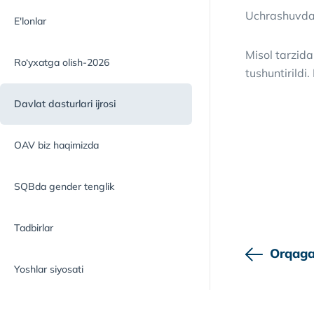
Uchrashuvda s
E'lonlar
Misol tarzida
Ro‘yxatga olish-2026
tushuntirildi
Davlat dasturlari ijrosi
OAV biz haqimizda
SQBda gender tenglik
Tadbirlar
Orqaga
Yoshlar siyosati