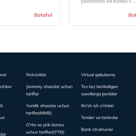
yaxshilash va biznes v ..
Batafsil
Bat
mot
Rekvizitlar
Virtual qabulxona
oshkor
Jismoniy shaxslar uchun
Tez-tez beriladigan
tariflar
savollarga javoblar
ti
Yuridik shaxslar uchun
Bo'sh ish o'rinlari
tariflar(MMB)
vi
Tender va tanlovlar
O'rta va yirik biznes
Bank strukturasi
uchun tariflar(O'YB)
lar