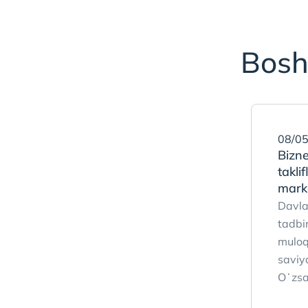
Bosh
08/05
Bizne
takl
mark
Davla
tadbir
muloq
saviy
Oʻzsan