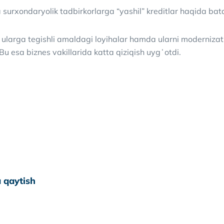
urxondaryolik tadbirkorlarga “yashil” kreditlar haqida bataf
 ularga tegishli amaldagi loyihalar hamda ularni modernizat
. Bu esa biznes vakillarida katta qiziqish uygʻotdi.
 qaytish