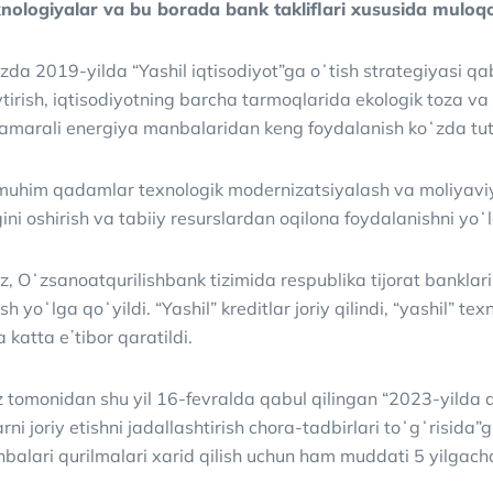
nologiyalar va bu borada bank takliflari xususida muloqot
da 2019-yilda “Yashil iqtisodiyot”ga oʻtish strategiyasi qab
irish, iqtisodiyotning barcha tarmoqlarida ekologik toza va 
 samarali energiya manbalaridan keng foydalanish koʻzda tut
muhim qadamlar texnologik modernizatsiyalash va moliyaviy m
ni oshirish va tabiiy resurslardan oqilona foydalanishni yo
iz, Oʻzsanoatqurilishbank tizimida respublika tijorat banklari
sh yoʻlga qoʻyildi. “Yashil” kreditlar joriy qilindi, “yashil” 
katta eʼtibor qaratildi.
z tomonidan shu yil 16-fevralda qabul qilingan “2023-yilda 
rni joriy etishni jadallashtirish chora-tadbirlari toʻgʻrisida”
alari qurilmalari xarid qilish uchun ham muddati 5 yilgacha b