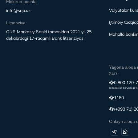
Elektron pochta:
Valyutalar kurs
info@sqb.uz
Ijtimoiy tadqiqo
Litsenziya:
O’zR Markaziy Banki tomonidan 2021 yil 25
Mahalla bankirl
dekabrdagi 17-raqamli Bank litsenziyasi
Yagona aloqa 
24/7:
0 800 120-
O‘zbekiston bo‘ylab qo‘n
1180
(+998 71) 2
Onlayn aloqa 