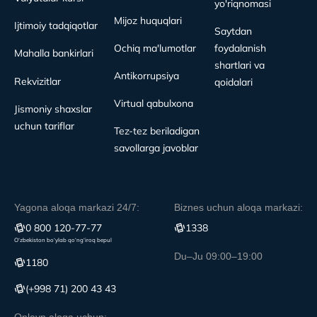
yo'riqnomasi
Mijoz huquqlari
Ijtimoiy tadqiqotlar
Saytdan
Ochiq ma'lumotlar
foydalanish
Mahalla bankirlari
shartlari va
Antikorrupsiya
Rekvizitlar
qoidalari
Virtual qabulxona
Jismoniy shaxslar
uchun tariflar
Tez-tez beriladigan
savollarga javoblar
Yagona aloqa markazi 24/7:
Biznes uchun aloqa markazi:
0 800 120-77-77
1338
O‘zbekiston bo‘ylab qo‘ng‘iroq bepul
Du–Ju 09:00–19:00
1180
(+998 71) 200 43 43
Onlayn aloqa uchun: