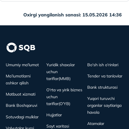
Oxirgi yangilanish sanasi: 15.05.2026 14:36
Umumiy ma'lumot
Yuridik shaxslar
Bo'sh ish o'rinlari
uchun
Ma’lumotlarni
Tender va tanlovlar
tariflar(MMB)
oshkor qilish
Bank strukturasi
O'rta va yirik biznes
Matbuot xizmati
uchun
Yuqori turuvchi
tariflar(O'YB)
Bank Boshqaruvi
organlar saytlariga
havola
Hujjatlar
Sotuvdagi mulklar
Atamalar
Sayt xaritasi
Valyutalar kursi