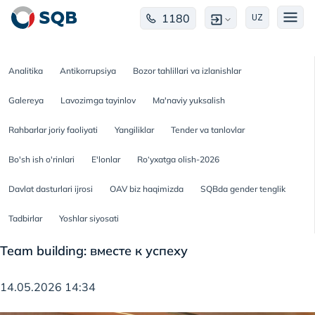
1180
UZ
Analitika
Antikorrupsiya
Bozor tahlillari va izlanishlar
Galereya
Lavozimga tayinlov
Ma'naviy yuksalish
Rahbarlar joriy faoliyati
Yangiliklar
Tender va tanlovlar
Bo'sh ish o'rinlari
E'lonlar
Ro‘yxatga olish-2026
Davlat dasturlari ijrosi
OAV biz haqimizda
SQBda gender tenglik
Tadbirlar
Yoshlar siyosati
Team building: вместе к успеху
14.05.2026 14:34