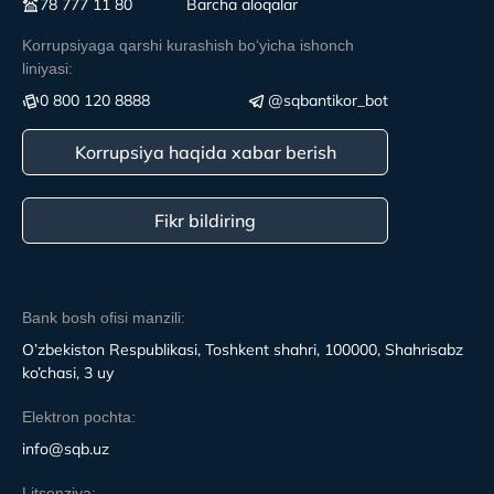
78 777 11 80
Вarcha aloqalar
Korrupsiyaga qarshi kurashish boʻyicha ishonch
liniyasi:
0 800 120 8888
@sqbantikor_bot
Korrupsiya haqida xabar berish
Fikr bildiring
Bank bosh ofisi manzili:
O’zbekiston Respublikasi, Toshkent shahri, 100000, Shahrisabz
ko’chasi, 3 uy
Elektron pochta:
info@sqb.uz
Litsenziya: