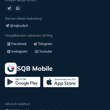
Xizmat sifatini baholang:
@sqbuzbot
Yangiliklardan xabardor bo'ling:
Facebook
Telegram
Instagram
Youtube
SQB Mobile
Ishonch telefoni: