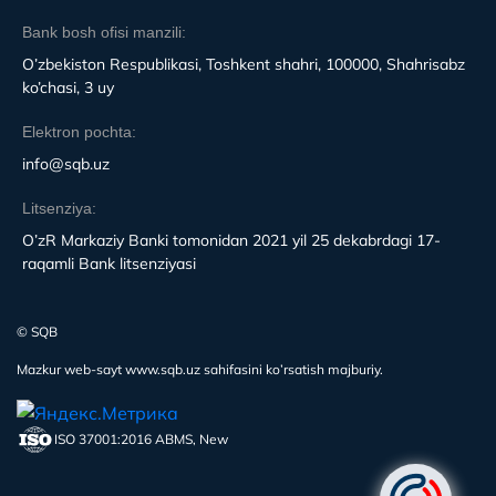
Bank bosh ofisi manzili:
O’zbekiston Respublikasi, Toshkent shahri, 100000, Shahrisabz
ko’chasi, 3 uy
Elektron pochta:
info@sqb.uz
Litsenziya:
O’zR Markaziy Banki tomonidan 2021 yil 25 dekabrdagi 17-
raqamli Bank litsenziyasi
© SQB
Mazkur web-sayt www.sqb.uz sahifasini ko’rsatish majburiy.
ISO 37001:2016 ABMS, New