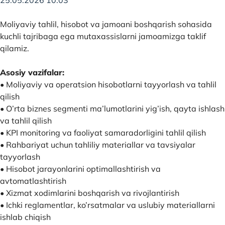
25.05.2026 10:03
Moliyaviy tahlil, hisobot va jamoani boshqarish sohasida
kuchli tajribaga ega mutaxassislarni jamoamizga taklif
qilamiz.
Asosiy vazifalar:
• Moliyaviy va operatsion hisobotlarni tayyorlash va tahlil
qilish
• O’rta biznes segmenti ma’lumotlarini yig’ish, qayta ishlash
va tahlil qilish
• KPI monitoring va faoliyat samaradorligini tahlil qilish
• Rahbariyat uchun tahliliy materiallar va tavsiyalar
tayyorlash
• Hisobot jarayonlarini optimallashtirish va
avtomatlashtirish
• Xizmat xodimlarini boshqarish va rivojlantirish
• Ichki reglamentlar, ko’rsatmalar va uslubiy materiallarni
ishlab chiqish