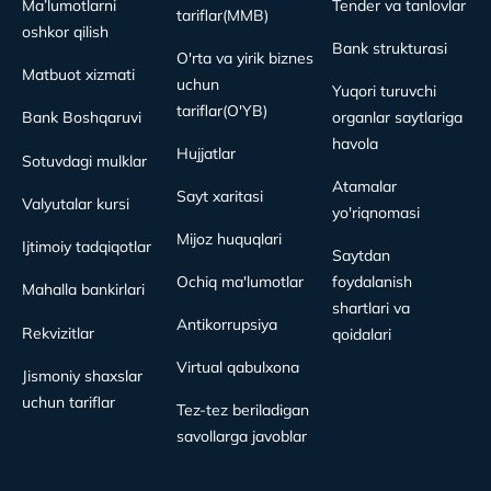
Ma’lumotlarni
Tender va tanlovlar
tariflar(MMB)
oshkor qilish
Bank strukturasi
O'rta va yirik biznes
Matbuot xizmati
uchun
Yuqori turuvchi
tariflar(O'YB)
Bank Boshqaruvi
organlar saytlariga
havola
Hujjatlar
Sotuvdagi mulklar
Atamalar
Sayt xaritasi
Valyutalar kursi
yo'riqnomasi
Mijoz huquqlari
Ijtimoiy tadqiqotlar
Saytdan
Ochiq ma'lumotlar
foydalanish
Mahalla bankirlari
shartlari va
Antikorrupsiya
Rekvizitlar
qoidalari
Virtual qabulxona
Jismoniy shaxslar
uchun tariflar
Tez-tez beriladigan
savollarga javoblar