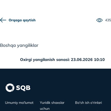
Orqaga qaytish
435
Boshqa yangiliklar
Oxirgi yangilanish sanasi: 23.06.2026 10:10
Umumiy ma'lumot
Yuridik shaxslar
Bo'sh ish o'rinlari
uchun