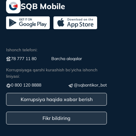
SQB Mobile
Ishonch telefoni:
78 777 11 80
Вarcha aloqalar
Korrupsiyaga qarshi kurashish boʻyicha ishonch
liniyasi:
0 800 120 8888
@sqbantikor_bot
Korrupsiya haqida xabar berish
Fikr bildiring