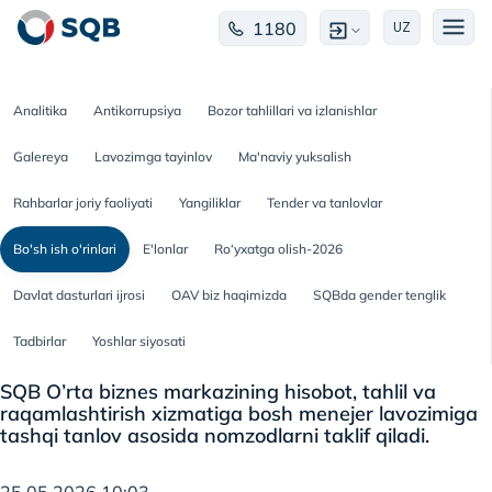
1180
UZ
Analitika
Antikorrupsiya
Bozor tahlillari va izlanishlar
Galereya
Lavozimga tayinlov
Ma'naviy yuksalish
Rahbarlar joriy faoliyati
Yangiliklar
Tender va tanlovlar
Bo'sh ish o'rinlari
E'lonlar
Ro‘yxatga olish-2026
Davlat dasturlari ijrosi
OAV biz haqimizda
SQBda gender tenglik
Tadbirlar
Yoshlar siyosati
SQB O’rta biznes markazining hisobot, tahlil va
raqamlashtirish xizmatiga bosh menejer lavozimiga
tashqi tanlov asosida nomzodlarni taklif qiladi.