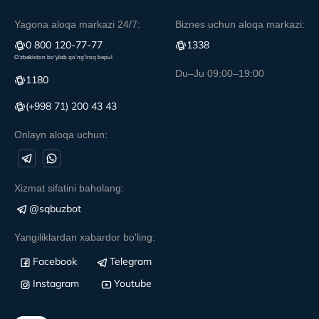
Yagona aloqa markazi 24/7:
Biznes uchun aloqa markazi:
0 800 120-77-77
1338
O‘zbekiston bo‘ylab qo‘ng‘iroq bepul
Du–Ju 09:00–19:00
1180
(+998 71) 200 43 43
Onlayn aloqa uchun:
Xizmat sifatini baholang:
@sqbuzbot
Yangiliklardan xabardor bo'ling:
Facebook
Telegram
Instagram
Youtube