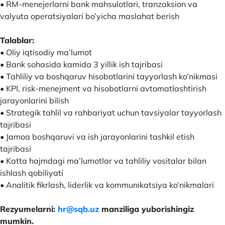
• RM-menejerlarni bank mahsulotlari, tranzaksion va
valyuta operatsiyalari bo’yicha maslahat berish
Talablar:
• Oliy iqtisodiy ma’lumot
• Bank sohasida kamida 3 yillik ish tajribasi
• Tahliliy va boshqaruv hisobotlarini tayyorlash ko’nikmasi
• KPI, risk-menejment va hisobotlarni avtomatlashtirish
jarayonlarini bilish
• Strategik tahlil va rahbariyat uchun tavsiyalar tayyorlash
tajribasi
• Jamoa boshqaruvi va ish jarayonlarini tashkil etish
tajribasi
• Katta hajmdagi ma’lumotlar va tahliliy vositalar bilan
ishlash qobiliyati
• Analitik fikrlash, liderlik va kommunikatsiya ko’nikmalari
Rezyumelarni:
hr@sqb.uz
manziliga yuborishingiz
mumkin.