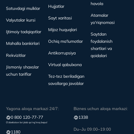
havola
Hujjatlar
Sotuvdagi mulklar
Atamalar
Sayt xaritasi
Valyutalar kursi
yo'riqnomasi
Mijoz huquqlari
Ijtimoiy tadqiqotlar
Saytdan
Ochiq ma'lumotlar
foydalanish
Mahalla bankirlari
shartlari va
Antikorrupsiya
Rekvizitlar
qoidalari
Virtual qabulxona
Jismoniy shaxslar
uchun tariflar
Tez-tez beriladigan
savollarga javoblar
Yagona aloqa markazi 24/7:
Biznes uchun aloqa markazi:
0 800 120-77-77
1338
O‘zbekiston bo‘ylab qo‘ng‘iroq bepul
Du–Ju 09:00–19:00
1180