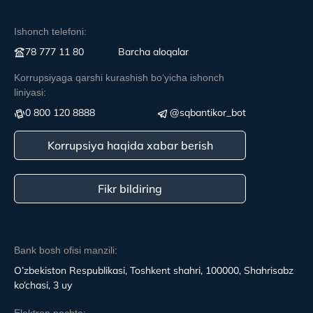
Ishonch telefoni:
78 777 11 80
Вarcha aloqalar
Korrupsiyaga qarshi kurashish boʻyicha ishonch
liniyasi:
0 800 120 8888
@sqbantikor_bot
Korrupsiya haqida xabar berish
Fikr bildiring
Bank bosh ofisi manzili:
O’zbekiston Respublikasi, Toshkent shahri, 100000, Shahrisabz
ko’chasi, 3 uy