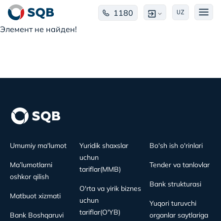
1180
UZ
Элемент не найден!
Umumiy ma'lumot
Yuridik shaxslar
Bo'sh ish o'rinlari
uchun
Ma’lumotlarni
Tender va tanlovlar
tariflar(MMB)
oshkor qilish
Bank strukturasi
O'rta va yirik biznes
Matbuot xizmati
uchun
Yuqori turuvchi
tariflar(O'YB)
Bank Boshqaruvi
organlar saytlariga