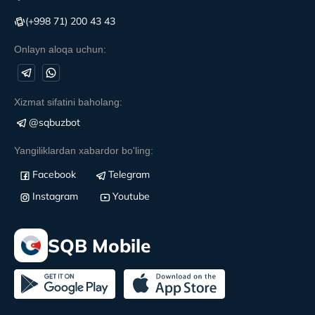
(+998 71) 200 43 43
Onlayn aloqa uchun:
Xizmat sifatini baholang:
@sqbuzbot
Yangiliklardan xabardor bo'ling:
Facebook
Telegram
Instagram
Youtube
SQB Mobile