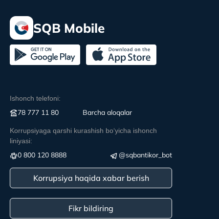
SQB Mobile
Ishonch telefoni:
78 777 11 80
Вarcha aloqalar
Korrupsiyaga qarshi kurashish boʻyicha ishonch
liniyasi:
0 800 120 8888
@sqbantikor_bot
Korrupsiya haqida xabar berish
Fikr bildiring