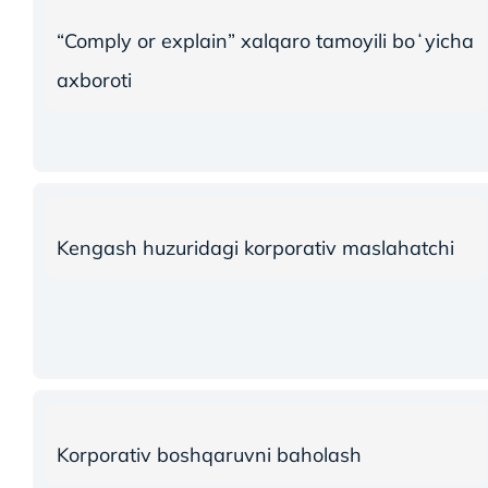
“Comply or explain” xalqaro tamoyili boʻyicha
axboroti
Kengash huzuridagi korporativ maslahatchi
Korporativ boshqaruvni baholash