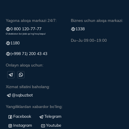
Yagona aloqa markazi 24/7:
Biznes uchun aloqa markazi:
0 800 120-77-77
1338
O‘zbekiston bo‘ylab qo‘ng‘iroq bepul
Du–Ju 09:00–19:00
1180
(+998 71) 200 43 43
Onlayn aloqa uchun:
Xizmat sifatini baholang:
@sqbuzbot
Yangiliklardan xabardor bo'ling:
Facebook
Telegram
Instagram
Youtube