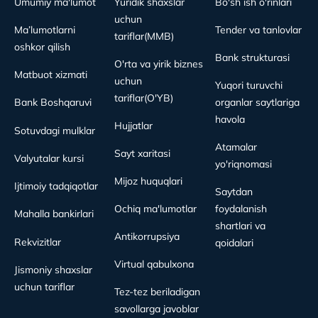
Umumiy ma'lumot
Yuridik shaxslar
Bo'sh ish o'rinlari
uchun
Ma’lumotlarni
Tender va tanlovlar
tariflar(MMB)
oshkor qilish
Bank strukturasi
O'rta va yirik biznes
Matbuot xizmati
uchun
Yuqori turuvchi
tariflar(O'YB)
Bank Boshqaruvi
organlar saytlariga
havola
Hujjatlar
Sotuvdagi mulklar
Atamalar
Sayt xaritasi
Valyutalar kursi
yo'riqnomasi
Mijoz huquqlari
Ijtimoiy tadqiqotlar
Saytdan
Ochiq ma'lumotlar
foydalanish
Mahalla bankirlari
shartlari va
Antikorrupsiya
Rekvizitlar
qoidalari
Virtual qabulxona
Jismoniy shaxslar
uchun tariflar
Tez-tez beriladigan
savollarga javoblar