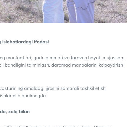
 islohotlardagi ifodasi
uning manfaatlari, qadr-qimmati va farovon hayoti mujassam.
oli bandligini ta’minlash, daromad manbalarini ko‘paytirish
asturining amaldagi ijrosini samarali tashkil etish
hlar olib borilmoqda.
da, xalq bilan