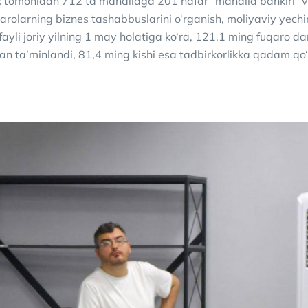
 tomonidan 712 ta mahallaga 201 nafar “mahalla bankiri” va
qarolarning biznes tashabbuslarini o‘rganish, moliyaviy yechi
yli joriy yilning 1 may holatiga ko‘ra, 121,1 ming fuqaro d
lan ta’minlandi, 81,4 ming kishi esa tadbirkorlikka qadam qo‘