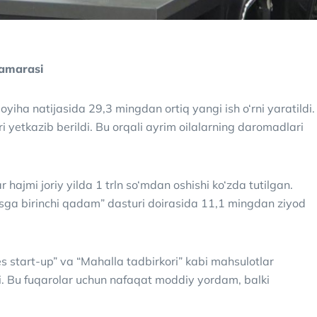
samarasi
yiha natijasida 29,3 mingdan ortiq yangi ish o‘rni yaratildi.
 yetkazib berildi. Bu orqali ayrim oilalarning daromadlari
r hajmi joriy yilda 1 trln so‘mdan oshishi ko‘zda tutilgan.
esga birinchi qadam” dasturi doirasida 11,1 mingdan ziyod
nes start-up” va “Mahalla tadbirkori” kabi mahsulotlar
ldi. Bu fuqarolar uchun nafaqat moddiy yordam, balki