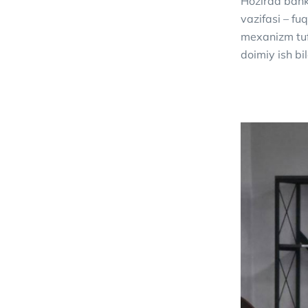
Hozirda bank
vazifasi – fu
mexanizm tufa
doimiy ish bi