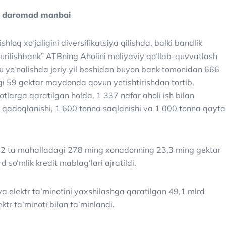
n daromad manbai
hloq xo‘jaligini diversifikatsiya qilishda, balki bandlik
rilishbank” ATBning Aholini moliyaviy qo‘llab-quvvatlash
hbu yo‘nalishda joriy yil boshidan buyon bank tomonidan 666
gi 59 gektar maydonda qovun yetishtirishdan tortib,
larga qaratilgan holda, 1 337 nafar aholi ish bilan
t qadoqlanishi, 1 600 tonna saqlanishi va 1 000 tonna qayta
712 ta mahalladagi 278 ming xonadonning 23,3 ming gektar
 so‘mlik kredit mablag‘lari ajratildi.
va elektr ta’minotini yaxshilashga qaratilgan 49,1 mlrd
ktr ta’minoti bilan ta’minlandi.