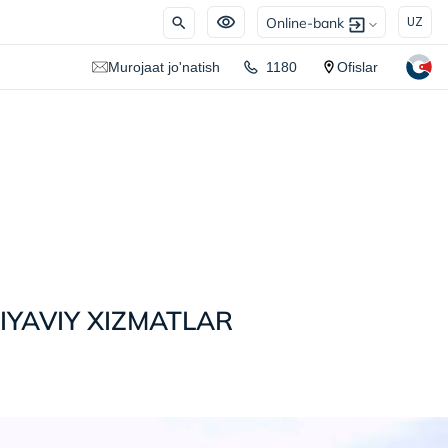
Online-bank
UZ
Murojaat jo'natish
1180
Ofislar
YAVIY XIZMATLAR