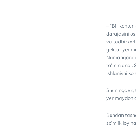
– “Bir kontur
darajasini o
va tadbirkorl
gektar yer m
Namangandagi
ta’minlandi.
ishlanishi ko
Shuningdek, 
yer maydonida
Bundan tashqa
so‘mlik loyih