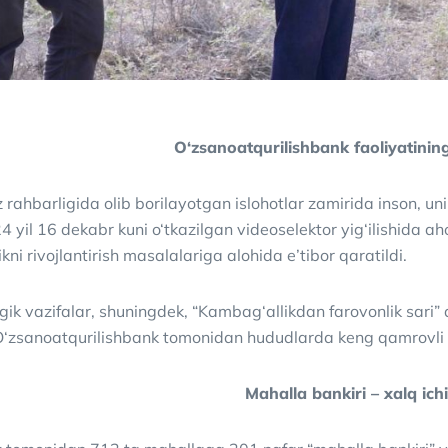
O‘zsanoatqurilishbank faoliyatining
z rahbarligida olib borilayotgan islohotlar zamirida inson, 
 yil 16 dekabr kuni o‘tkazilgan videoselektor yig‘ilishida ah
ikni rivojlantirish masalalariga alohida e’tibor qaratildi.
ik vazifalar, shuningdek, “Kambag‘allikdan farovonlik sari” d
zsanoatqurilishbank tomonidan hududlarda keng qamrovli is
Mahalla bankiri – xalq ichi