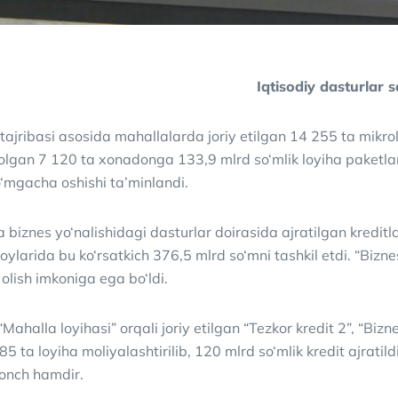
Iqtisodiy dasturlar 
jribasi asosida mahallalarda joriy etilgan 14 255 ta mikrolo
lgan 7 120 ta xonadonga 133,9 mlrd so‘mlik loyiha paketlari
‘mgacha oshishi ta’minlandi.
ta biznes yo‘nalishidagi dasturlar doirasida ajratilgan kreditla
ylarida bu ko‘rsatkich 376,5 mlrd so‘mni tashkil etdi. “Bizn
 olish imkoniga ega bo‘ldi.
Mahalla loyihasi” orqali joriy etilgan “Tezkor kredit 2”, “Biz
5 ta loyiha moliyalashtirilib, 120 mlrd so‘mlik kredit ajrati
honch hamdir.