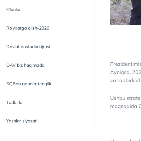
E'lonlar
Ro‘yxatga olish-2026
Davlat dasturlari ijrosi
Prezidentimi
OAV biz haqimizda
Ayniqsa, 2024
va tadbirkorl
SQBda gender tenglik
Ushbu strateg
Tadbirlar
maqsadida O‘
Yoshlar siyosati