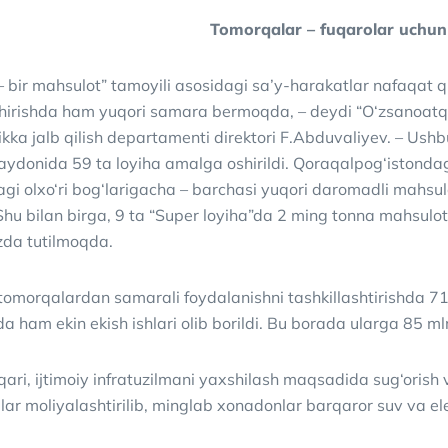
Tomorqalar – fuqarolar uchu
 – bir mahsulot” tamoyili asosidagi sa’y-harakatlar nafaqat qis
shirishda ham yuqori samara bermoqda, – deydi “O‘zsanoatqu
ikka jalb qilish departamenti direktori F.Abduvaliyev. – Us
aydonida 59 ta loyiha amalga oshirildi. Qoraqalpog‘istonda
 olxo‘ri bog‘larigacha – barchasi yuqori daromadli mahsulot
 Shu bilan birga, 9 ta “Super loyiha”da 2 ming tonna mahsulo
‘zda tutilmoqda.
tomorqalardan samarali foydalanishni tashkillashtirishda 
 ham ekin ekish ishlari olib borildi. Bu borada ularga 85 mlrd
ri, ijtimoiy infratuzilmani yaxshilash maqsadida sug‘orish 
alar moliyalashtirilib, minglab xonadonlar barqaror suv va ele