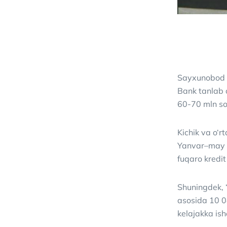
Sayxunobod ta
Bank tanlab o
60-70 mln so
Kichik va o‘r
Yanvar–may o
fuqaro kredit
Shuningdek, “
asosida 10 08
kelajakka is