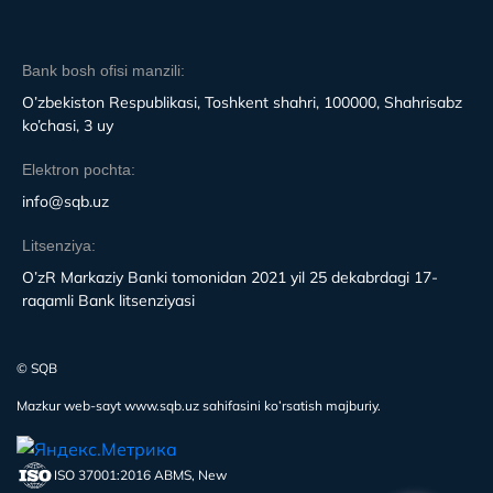
Bank bosh ofisi manzili:
O’zbekiston Respublikasi, Toshkent shahri, 100000, Shahrisabz
ko’chasi, 3 uy
Elektron pochta:
info@sqb.uz
Litsenziya:
O’zR Markaziy Banki tomonidan 2021 yil 25 dekabrdagi 17-
raqamli Bank litsenziyasi
© SQB
Mazkur web-sayt www.sqb.uz sahifasini ko’rsatish majburiy.
ISO 37001:2016 ABMS, New