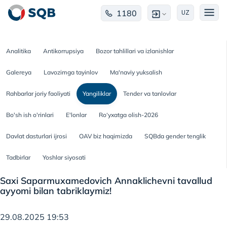
1180
UZ
Analitika
Antikorrupsiya
Bozor tahlillari va izlanishlar
Galereya
Lavozimga tayinlov
Ma'naviy yuksalish
Rahbarlar joriy faoliyati
Yangiliklar
Tender va tanlovlar
Bo'sh ish o'rinlari
E'lonlar
Ro‘yxatga olish-2026
Davlat dasturlari ijrosi
OAV biz haqimizda
SQBda gender tenglik
Tadbirlar
Yoshlar siyosati
Saxi Saparmuxamedovich Annaklichevni tavallud
ayyomi bilan tabriklaymiz!
29.08.2025 19:53