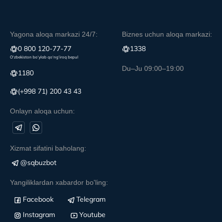
Yagona aloqa markazi 24/7:
Biznes uchun aloqa markazi:
0 800 120-77-77
1338
O‘zbekiston bo‘ylab qo‘ng‘iroq bepul
Du–Ju 09:00–19:00
1180
(+998 71) 200 43 43
Onlayn aloqa uchun:
Xizmat sifatini baholang:
@sqbuzbot
Yangiliklardan xabardor bo'ling:
Facebook
Telegram
Instagram
Youtube