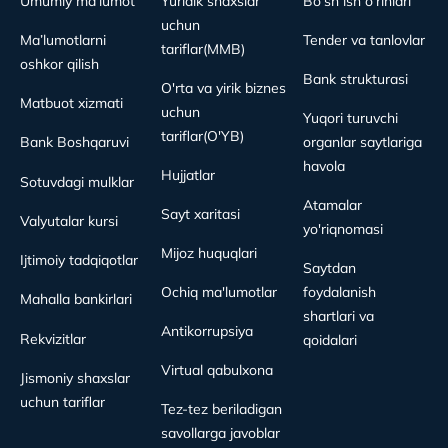
Umumiy ma'lumot
Yuridik shaxslar
Bo'sh ish o'rinlari
uchun
Ma’lumotlarni
Tender va tanlovlar
tariflar(MMB)
oshkor qilish
Bank strukturasi
O'rta va yirik biznes
Matbuot xizmati
uchun
Yuqori turuvchi
tariflar(O'YB)
Bank Boshqaruvi
organlar saytlariga
havola
Hujjatlar
Sotuvdagi mulklar
Atamalar
Sayt xaritasi
Valyutalar kursi
yo'riqnomasi
Mijoz huquqlari
Ijtimoiy tadqiqotlar
Saytdan
Ochiq ma'lumotlar
foydalanish
Mahalla bankirlari
shartlari va
Antikorrupsiya
Rekvizitlar
qoidalari
Virtual qabulxona
Jismoniy shaxslar
uchun tariflar
Tez-tez beriladigan
savollarga javoblar