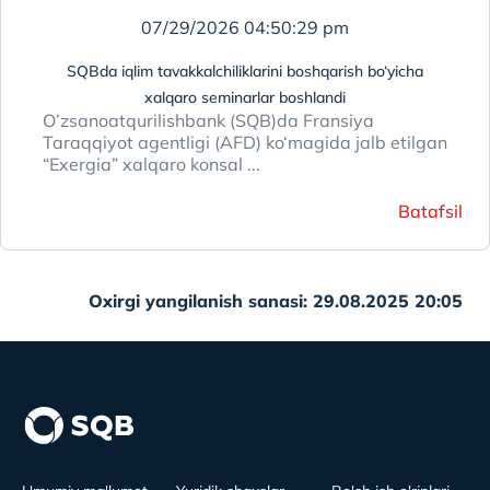
07/29/2026 04:50:29 pm
SQBda iqlim tavakkalchiliklarini boshqarish bo‘yicha
xalqaro seminarlar boshlandi
O’zsanoatqurilishbank (SQB)da Fransiya
Taraqqiyot аgentligi (AFD) ko‘magida jalb etilgan
“Exergia” xalqaro konsal ...
Batafsil
Oxirgi yangilanish sanasi: 29.08.2025 20:05