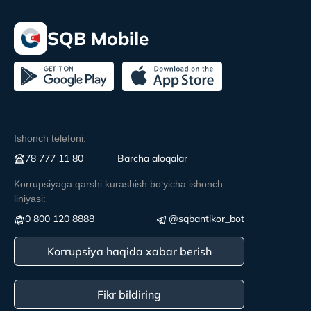
SQB Mobile
Ishonch telefoni:
78 777 11 80
Вarcha aloqalar
Korrupsiyaga qarshi kurashish boʻyicha ishonch
liniyasi:
0 800 120 8888
@sqbantikor_bot
Korrupsiya haqida xabar berish
Fikr bildiring