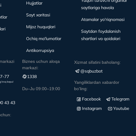
Yuqori turuvchi organlar
Hujjatlar
i
saytlariga havola
Sayt xaritasi
tlar
Atamalar yo'riqnomasi
Mijoz huquqlari
ari
Saytdan foydalanish
Ochiq ma'lumotlar
shartlari va qoidalari
Antikorrupsiya
markazi
Biznes uchun aloqa
Xizmat sifatini baholang:
markazi:
@sqbuzbot
77-77
1338
Yangiliklardan xabardor
g‘iroq bepul
Du–Ju 09:00–19:00
bo'ling:
Facebook
Telegram
00 43 43
Instagram
Youtube
uchun: