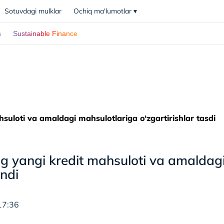
Sotuvdagi mulklar
Ochiq ma'lumotlar
▾
s
Sustainable Finance
suloti va amaldagi mahsulotlariga o‘zgartirishlar tasdi
g yangi kredit mahsuloti va amaldagi 
andi
17:36