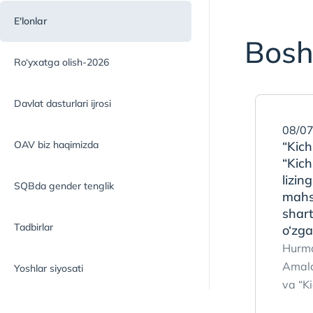
E'lonlar
Bosh
Ro‘yxatga olish-2026
Davlat dasturlari ijrosi
08/07
“Kich
OAV biz haqimizda
“Kich
lizing
SQBda gender tenglik
mahsu
shart
Tadbirlar
o‘zga
Hurmat
Amald
Yoshlar siyosati
va “Ki