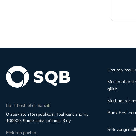
Umumiy ma'lu
Ma’lumotlarni 
qilish
Matbuot xizma
Bank bosh ofisi manzili:
Bank Boshqaru
O’zbekiston Respublikasi, Toshkent shahri,
100000, Shahrisabz ko’chasi, 3 uy
Sotuvdagi mulk
Elektron pochta: