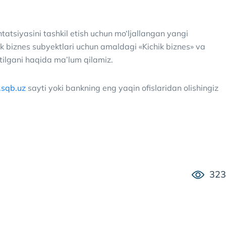
atsiyasini tashkil etish uchun mo‘ljallangan yangi
k biznes subyektlari uchun amaldagi «Kichik biznes» va
itilgani haqida ma’lum qilamiz.
sqb.uz
sayti yoki bankning eng yaqin ofislaridan olishingiz
323