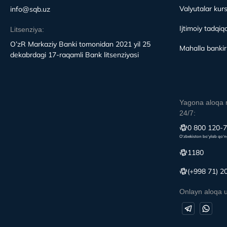
Valyutalar kurs
info@sqb.uz
Ijtimoiy tadqiqo
Litsenziya:
O’zR Markaziy Banki tomonidan 2021 yil 25
Mahalla bankirl
dekabrdagi 17-raqamli Bank litsenziyasi
Yagona aloqa 
24/7:
0 800 120-
O‘zbekiston bo‘ylab qo‘n
1180
(+998 71) 2
Onlayn aloqa 