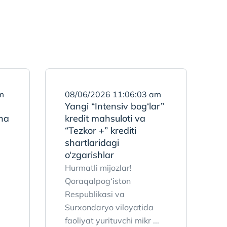
m
08/06/2026 11:06:03 am
Yangi “Intensiv bog‘lar”
ha
kredit mahsuloti va
“Tezkor +” krediti
shartlaridagi
o‘zgarishlar
Hurmatli mijozlar!
Qoraqalpog‘iston
Respublikasi va
Surxondaryo viloyatida
faoliyat yurituvchi mikr ...