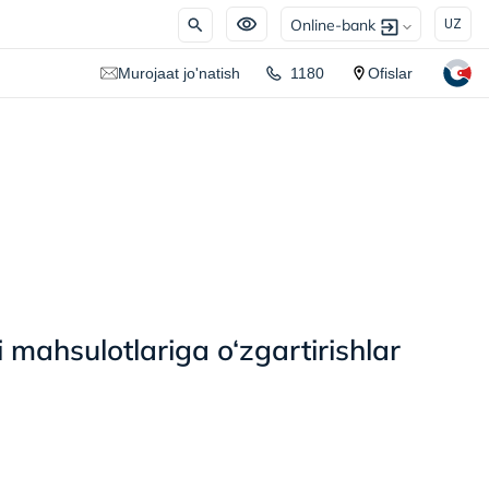
Online-bank
UZ
Murojaat jo'natish
1180
Ofislar
mahsulotlariga o‘zgartirishlar