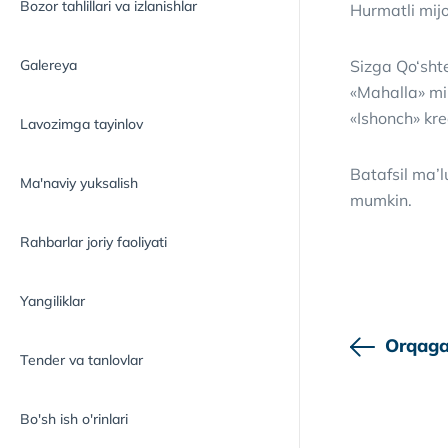
Bozor tahlillari va izlanishlar
Hurmatli mijo
Galereya
Sizga Qo‘sht
«Mahalla» mi
«Ishonch» kre
Lavozimga tayinlov
Batafsil ma’
Ma'naviy yuksalish
mumkin.
Rahbarlar joriy faoliyati
Yangiliklar
Orqaga
Tender va tanlovlar
Bo'sh ish o'rinlari