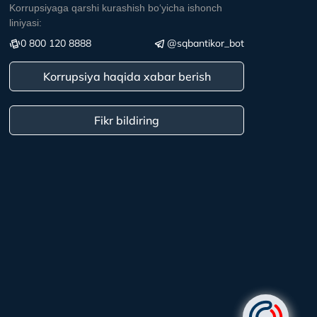
Korrupsiyaga qarshi kurashish boʻyicha ishonch
liniyasi:
0 800 120 8888
@sqbantikor_bot
Korrupsiya haqida xabar berish
Fikr bildiring