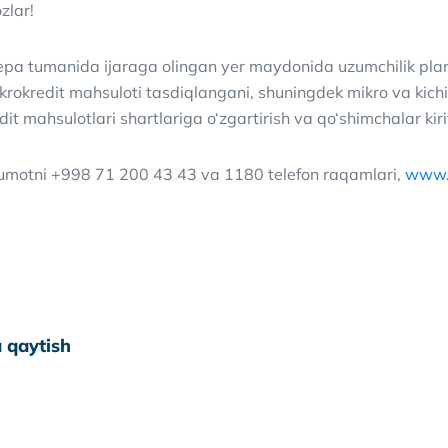
zlar!
epa tumanida ijaraga olingan yer maydonida uzumchilik plant
krokredit mahsuloti tasdiqlangani, shuningdek mikro va kichi
dit mahsulotlari shartlariga o‘zgartirish va qo‘shimchalar kir
lumotni +998 71 200 43 43 va 1180 telefon raqamlari,
www.
 qaytish