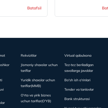
Batafsil
Bat
mot
Rekvizitlar
Virtual qabulxona
oshkor
Jismoniy shaxslar uchun
Tez-tez beriladigan
tariflar
savollarga javoblar
ti
Yuridik shaxslar uchun
Bo'sh ish o'rinlari
tariflar(MMB)
vi
Tender va tanlovlar
O'rta va yirik biznes
Bank strukturasi
uchun tariflar(O'YB)
lar