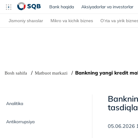
Bank haqida
(current)
Aksiyadorlar va investorlar
Jismoniy shaxslar
Mikro va kichik biznes
O‘rta va yirik bizne
Bankning yangi kredit mah
Bosh sahifa
Matbuot markazi
Banknin
Analitika
tasdiql
Antikorrupsiya
05.06.2026 