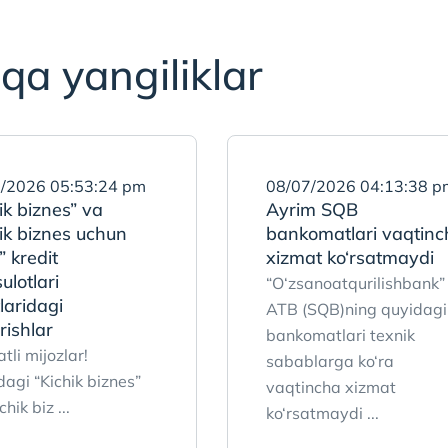
qa yangiliklar
/2026 05:53:24 pm
08/07/2026 04:13:38 p
ik biznes” va
Ayrim SQB
ik biznes uchun
bankomatlari vaqtinc
” kredit
xizmat ko‘rsatmaydi
lotlari
“O‘zsanoatqurilishbank”
laridagi
ATB (SQB)ning quyidagi
rishlar
bankomatlari texnik
li mijozlar!
sabablarga ko‘ra
agi “Kichik biznes”
vaqtincha xizmat
chik biz ...
ko‘rsatmaydi ...