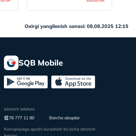
Oxirgi yangilanish sanasi: 08.08.2025 12:15
SQB Mobile
Ishonch telefoni:
78 777 11 80
Вarcha aloqalar
Korrupsiyaga qarshi kurashish boʻyicha ishonch
liniyasi: