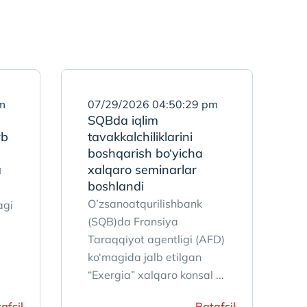
m
07/29/2026 04:50:29 pm
SQBda iqlim
rb
tavakkalchiliklarini
boshqarish bo‘yicha
a
xalqaro seminarlar
boshlandi
O’zsanoatqurilishbank
agi
(SQB)da Fransiya
Taraqqiyot аgentligi (AFD)
ko‘magida jalb etilgan
“Exergia” xalqaro konsal ...
afsil
Batafsil