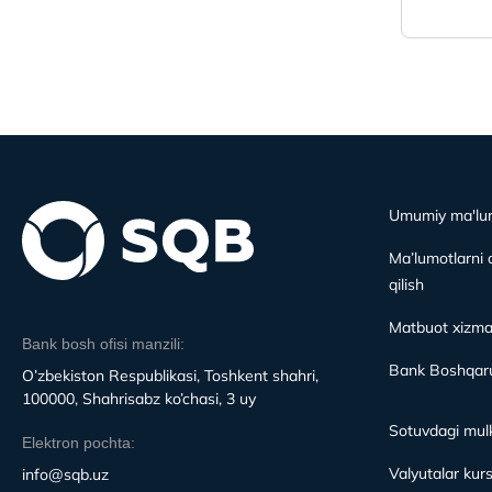
Umumiy ma'lu
Ma’lumotlarni 
qilish
Matbuot xizma
Bank bosh ofisi manzili:
Bank Boshqaru
O’zbekiston Respublikasi, Toshkent shahri,
100000, Shahrisabz ko’chasi, 3 uy
Sotuvdagi mulk
Elektron pochta:
Valyutalar kurs
info@sqb.uz