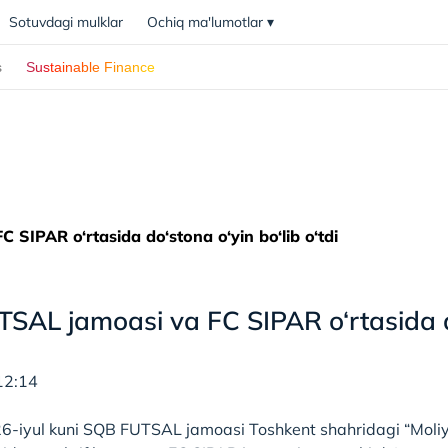
Sotuvdagi mulklar
Ochiq ma'lumotlar
▾
s
Sustainable Finance
SIPAR o‘rtasida do‘stona o‘yin bo‘lib o‘tdi
SAL jamoasi va FC SIPAR o‘rtasida do‘
12:14
g 26-iyul kuni SQB FUTSAL jamoasi Toshkent shahridagi “Moli