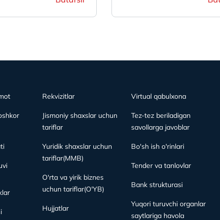
mot
Rekvizitlar
Virtual qabulxona
oshkor
Jismoniy shaxslar uchun
Tez-tez beriladigan
tariflar
savollarga javoblar
ti
Yuridik shaxslar uchun
Bo'sh ish o'rinlari
tariflar(MMB)
vi
Tender va tanlovlar
O'rta va yirik biznes
Bank strukturasi
uchun tariflar(O'YB)
lar
Yuqori turuvchi organlar
Hujjatlar
i
saytlariga havola