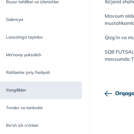
Xo‘jand shah
Bozor tahlillari va izlanishlar
Mavsum oldida
Galereya
mustahkamlas
Lavozimga tayinlov
Qizg‘in va m
SQB FUTSAL j
Ma'naviy yuksalish
mavsumda Toj
Rahbarlar joriy faoliyati
Yangiliklar
Orqaga
Tender va tanlovlar
Bo'sh ish o'rinlari