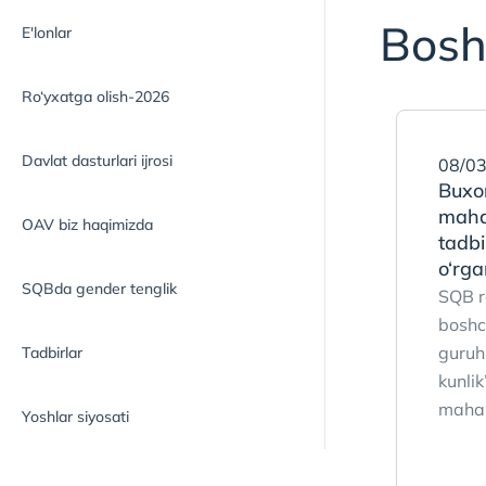
Bosh
E'lonlar
Ro‘yxatga olish-2026
Davlat dasturlari ijrosi
08/03
Buxo
maha
OAV biz haqimizda
tadbi
o‘rga
SQBda gender tenglik
SQB r
boshch
guruh
Tadbirlar
kunlik
mahal
Yoshlar siyosati