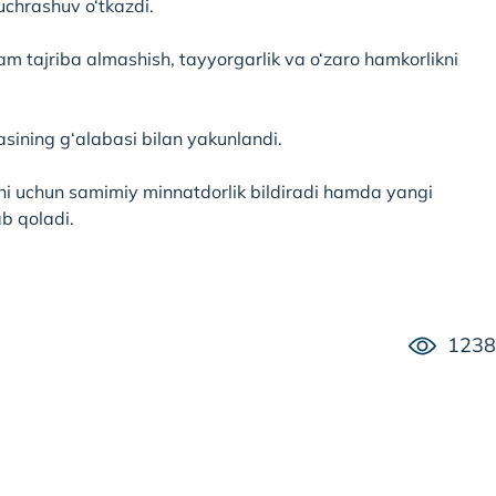
uchrashuv o‘tkazdi.
am tajriba almashish, tayyorgarlik va o‘zaro hamkorlikni
ining g‘alabasi bilan yakunlandi.
ini uchun samimiy minnatdorlik bildiradi hamda yangi
b qoladi.
1238