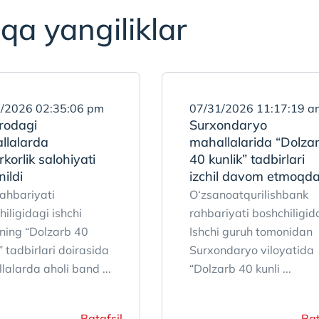
qa yangiliklar
/2026 02:35:06 pm
07/31/2026 11:17:19 a
rodagi
Surxondaryo
llalarda
mahallalarida “Dolza
rkorlik salohiyati
40 kunlik” tadbirlari
nildi
izchil davom etmoqd
ahbariyati
O‘zsanoatqurilishbank
iligidagi ishchi
rahbariyati boshchiligid
ning “Dolzarb 40
Ishchi guruh tomonidan
” tadbirlari doirasida
Surxondaryo viloyatida
lalarda aholi band ...
“Dolzarb 40 kunli ...
Batafsil
Bat