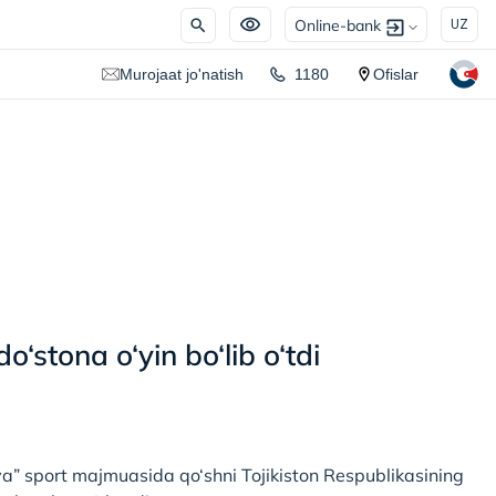
Online-bank
UZ
Murojaat jo'natish
1180
Ofislar
stona o‘yin bo‘lib o‘tdi
ya” sport majmuasida qo‘shni Tojikiston Respublikasining