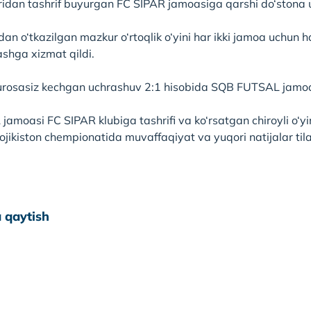
ridan tashrif buyurgan FC SIPAR jamoasiga qarshi do‘stona 
n o‘tkazilgan mazkur o‘rtoqlik o‘yini har ikki jamoa uchun h
hga xizmat qildi.
urosasiz kechgan uchrashuv 2:1 hisobida SQB FUTSAL jamoas
amoasi FC SIPAR klubiga tashrifi va ko‘rsatgan chiroyli o‘y
ikiston chempionatida muvaffaqiyat va yuqori natijalar tila
 qaytish