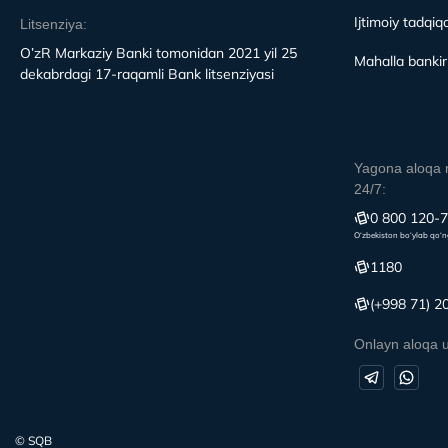
Ijtimoiy tadqiqo
Litsenziya:
O’zR Markaziy Banki tomonidan 2021 yil 25
Mahalla bankirl
dekabrdagi 17-raqamli Bank litsenziyasi
Yagona aloqa 
24/7:
0 800 120-
O‘zbekiston bo‘ylab qo‘n
1180
(+998 71) 2
Onlayn aloqa 
© SQB