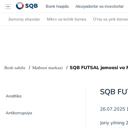
Bank haqida
(current)
Aksiyadorlar va investorlar
Jismoniy shaxslar
Mikro va kichik biznes
O‘rta va yirik bizne
SQB FUTSAL jamoasi va FC 
Bosh sahifa
Matbuot markazi
SQB FUT
Analitika
26.07.2025 
Antikorrupsiya
Joriy yilnin