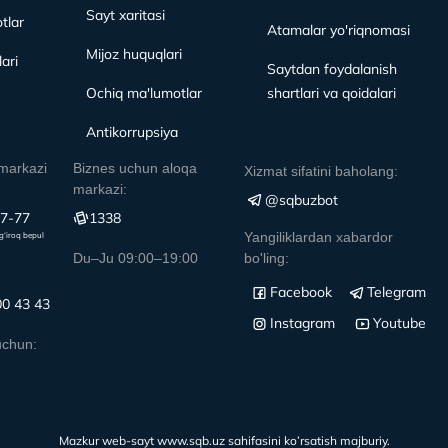
Sayt xaritasi
tlar
Atamalar yo'riqnomasi
Mijoz huquqlari
ari
Saytdan foydalanish
Ochiq ma'lumotlar
shartlari va qoidalari
Antikorrupsiya
markazi
Biznes uchun aloqa
Xizmat sifatini baholang:
markazi:
@sqbuzbot
77-77
1338
Yangiliklardan xabardor
g‘iroq bepul
Du–Ju 09:00–19:00
bo'ling:
Facebook
Telegram
00 43 43
Instagram
Youtube
uchun:
Mazkur web-sayt www.sqb.uz sahifasini ko’rsatish majburiy.