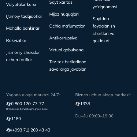
Sayt xaritasi
Valyutalar kursi
yo'riqnomasi
Mijoz huquqlari
Ijtimoiy tadqiqotlar
Saytdan
Ochiq ma'lumotlar
foydalanish
Mahalla bankirlari
shartlari va
Antikorrupsiya
Rekvizitlar
qoidalari
Virtual qabulxona
Jismoniy shaxslar
uchun tariflar
Tez-tez beriladigan
savollarga javoblar
Yagona aloqa markazi 24/7:
Biznes uchun aloqa markazi:
0 800 120-77-77
1338
O‘zbekiston bo‘ylab qo‘ng‘iroq bepul
Du–Ju 09:00–19:00
1180
(+998 71) 200 43 43