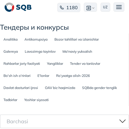
1180
UZ
Тендеры и конкурсы
Analitika
Antikorrupsiya
Bozor tahlillari va izlanishlar
Galereya
Lavozimga tayinlov
Ma'naviy yuksalish
Rahbarlar joriy faoliyati
Yangiliklar
Tender va tanlovlar
Bo'sh ish o'rinlari
E'lonlar
Ro‘yxatga olish-2026
Davlat dasturlari ijrosi
OAV biz haqimizda
SQBda gender tenglik
Tadbirlar
Yoshlar siyosati
Barchasi