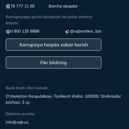
78 777 11 80
Вarcha aloqalar
Korrupsiyaga qarshi kurashish boʻyicha ishonch
liniyasi:
0 800 120 8888
@sqbantikor_bot
Korrupsiya haqida xabar berish
Fikr bildiring
Bank bosh ofisi manzili:
O’zbekiston Respublikasi, Toshkent shahri, 100000, Shahrisabz
ko’chasi, 3 uy
Elektron pochta:
info@sqb.uz