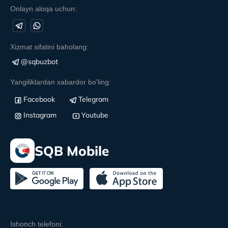
Onlayn aloqa uchun:
Xizmat sifatini baholang:
@sqbuzbot
Yangiliklardan xabardor bo'ling:
Facebook
Telegram
Instagram
Youtube
SQB Mobile
Ishonch telefoni: