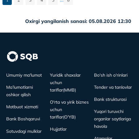
1
2
3
4
5
8
Oxirgi yangilanish sanasi: 05.08.2026 12:30
Umumiy ma'lumot
Yuridik shaxslar
Bo'sh ish o'rinlari
uchun
Ma’lumotlarni
Tender va tanlovlar
tariflar(MMB)
oshkor qilish
Bank strukturasi
O'rta va yirik biznes
Matbuot xizmati
uchun
Yuqori turuvchi
tariflar(O'YB)
Bank Boshqaruvi
organlar saytlariga
havola
Hujjatlar
Sotuvdagi mulklar
Atamalar