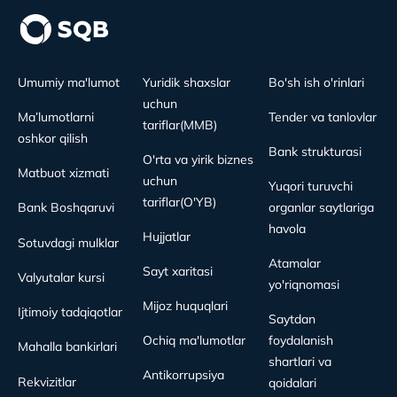
Umumiy ma'lumot
Yuridik shaxslar
Bo'sh ish o'rinlari
uchun
Ma’lumotlarni
Tender va tanlovlar
tariflar(MMB)
oshkor qilish
Bank strukturasi
O'rta va yirik biznes
Matbuot xizmati
uchun
Yuqori turuvchi
tariflar(O'YB)
Bank Boshqaruvi
organlar saytlariga
havola
Hujjatlar
Sotuvdagi mulklar
Atamalar
Sayt xaritasi
Valyutalar kursi
yo'riqnomasi
Mijoz huquqlari
Ijtimoiy tadqiqotlar
Saytdan
Ochiq ma'lumotlar
foydalanish
Mahalla bankirlari
shartlari va
Antikorrupsiya
Rekvizitlar
qoidalari