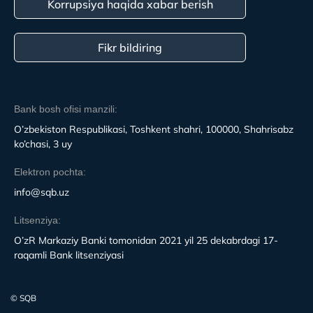
Korrupsiya haqida xabar berish
Fikr bildiring
Bank bosh ofisi manzili:
O’zbekiston Respublikasi, Toshkent shahri, 100000, Shahrisabz
ko’chasi, 3 uy
Elektron pochta:
info@sqb.uz
Litsenziya:
O’zR Markaziy Banki tomonidan 2021 yil 25 dekabrdagi 17-
raqamli Bank litsenziyasi
© SQB