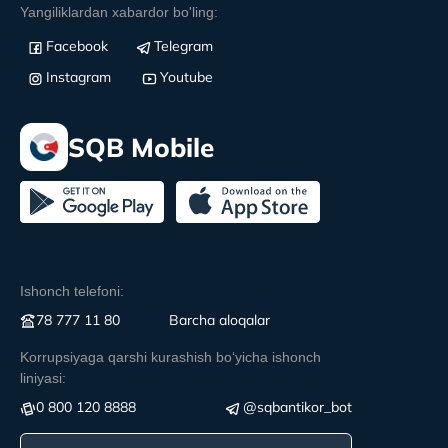
Yangiliklardan xabardor bo'ling:
Facebook
Telegram
Instagram
Youtube
SQB Mobile
Ishonch telefoni:
78 777 11 80
Вarcha aloqalar
Korrupsiyaga qarshi kurashish boʻyicha ishonch
liniyasi:
0 800 120 8888
@sqbantikor_bot