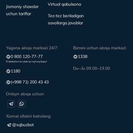
Virtual qabulxona
Jismoniy shaxslar
uchun tariflar
Tez-tez beriladigan
savollarga javoblar
Yagona aloqa markazi 24/7:
Biznes uchun aloqa markazi:
0 800 120-77-77
1338
O‘zbekiston bo‘ylab qo‘ng‘iroq bepul
Du–Ju 09:00–19:00
1180
(+998 71) 200 43 43
Onlayn aloqa uchun:
Xizmat sifatini baholang:
@sqbuzbot