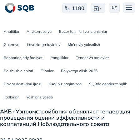
1180
UZ
Analitika
Antikorrupsiya
Bozor tahlillari va izlanishlar
Galereya
Lavozimga tayinlov
Ma'naviy yuksalish
Rahbarlar joriy faoliyati
Yangiliklar
Tender va tanlovlar
Bo'sh ish o'rinlari
E'lonlar
Ro‘yxatga olish-2026
Davlat dasturlari ijrosi
OAV biz haqimizda
SQBda gender tenglik
Tadbirlar
Yoshlar siyosati
АКБ «Узпромстройбанк» объявляет тендер для
проведения оценки эффективности и
компетенций Наблюдательного совета