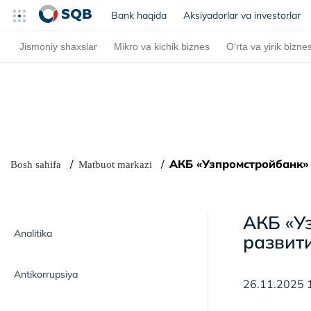
Bank haqida
(current)
Aksiyadorlar va investorlar
Jismoniy shaxslar
Mikro va kichik biznes
O‘rta va yirik bizne
АКБ «Узпромстройбанк» 
Bosh sahifa
Matbuot markazi
АКБ «У
Analitika
развити
Antikorrupsiya
26.11.2025 