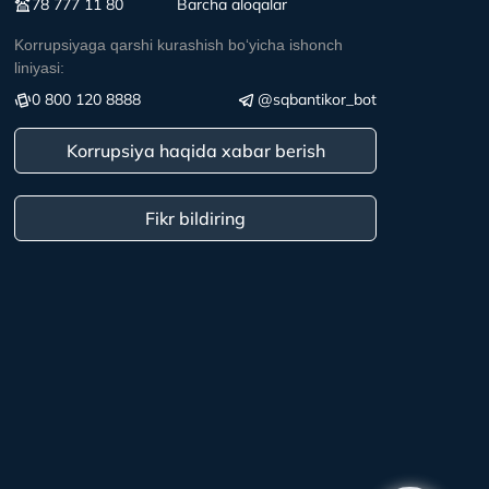
78 777 11 80
Вarcha aloqalar
Korrupsiyaga qarshi kurashish boʻyicha ishonch
liniyasi:
0 800 120 8888
@sqbantikor_bot
Korrupsiya haqida xabar berish
Fikr bildiring