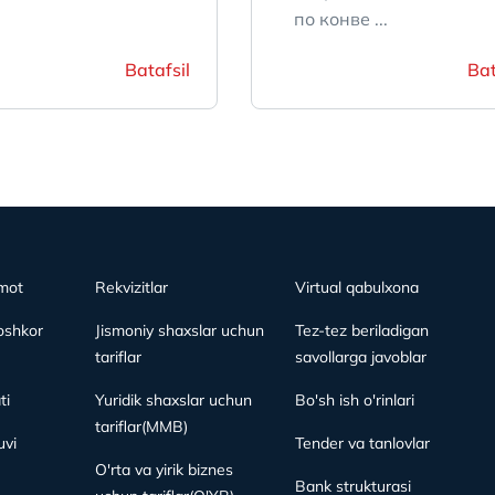
по конве ...
Batafsil
Bat
mot
Rekvizitlar
Virtual qabulxona
oshkor
Jismoniy shaxslar uchun
Tez-tez beriladigan
tariflar
savollarga javoblar
ti
Yuridik shaxslar uchun
Bo'sh ish o'rinlari
tariflar(MMB)
vi
Tender va tanlovlar
O'rta va yirik biznes
Bank strukturasi