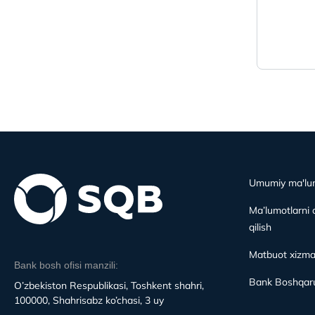
Umumiy ma'lu
Ma’lumotlarni 
qilish
Matbuot xizma
Bank bosh ofisi manzili:
Bank Boshqaru
O’zbekiston Respublikasi, Toshkent shahri,
100000, Shahrisabz ko’chasi, 3 uy