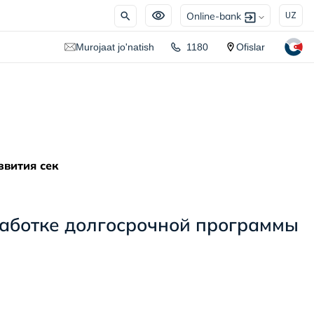
Online-bank
UZ
Murojaat jo'natish
1180
Ofislar
звития сек
работке долгосрочной программы