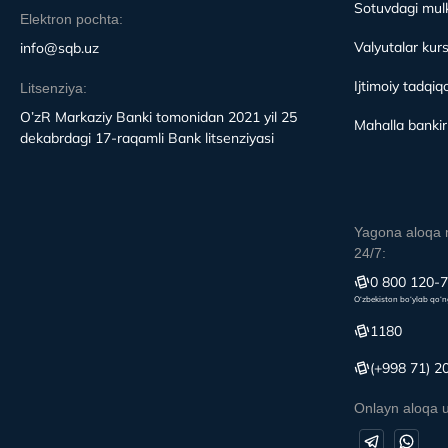
Sotuvdagi mulk
Elektron pochta:
Valyutalar kurs
info@sqb.uz
Ijtimoiy tadqiqo
Litsenziya:
O’zR Markaziy Banki tomonidan 2021 yil 25
Mahalla bankirl
dekabrdagi 17-raqamli Bank litsenziyasi
Yagona aloqa 
24/7:
0 800 120-
O‘zbekiston bo‘ylab qo‘n
1180
(+998 71) 2
Onlayn aloqa 