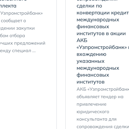
ллекта
сделки по
конвертации кредит
«Узпромстройбанк»
международных
 сообщает о
финансовых
едении закупки
институтов в акции
бом отбора
АКБ
учших предложений
«Узпромстройбанк» 
енду специал ...
вхождению
указанных
международных
финансовых
институтов
АКБ «Узпромстройбан
объявляет тендер на
привлечение
юридического
консультанта для
сопровождения сделк