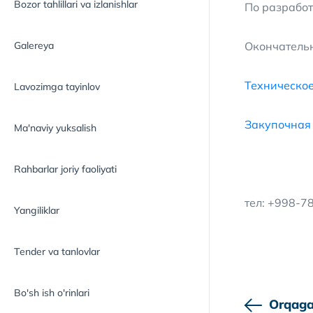
Bozor tahlillari va izlanishlar
По разработ
Galereya
Окончательн
Техническо
Lavozimga tayinlov
Закупочная
Ma'naviy yuksalish
Rahbarlar joriy faoliyati
тел: +998-78
Yangiliklar
Tender va tanlovlar
Bo'sh ish o'rinlari
Orqaga