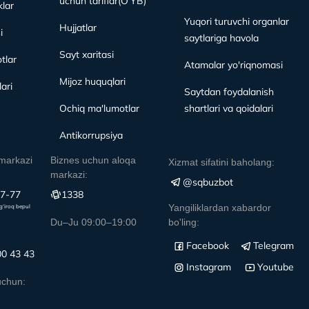
uchun tariflar(O'YB)
lar
Yuqori turuvchi organlar
Hujjatlar
i
saytlariga havola
Sayt xaritasi
tlar
Atamalar yo'riqnomasi
Mijoz huquqlari
ari
Saytdan foydalanish
Ochiq ma'lumotlar
shartlari va qoidalari
Antikorrupsiya
markazi
Biznes uchun aloqa
Xizmat sifatini baholang:
markazi:
@sqbuzbot
77-77
1338
Yangiliklardan xabardor
g‘iroq bepul
Du–Ju 09:00–19:00
bo'ling:
Facebook
Telegram
00 43 43
Instagram
Youtube
uchun: