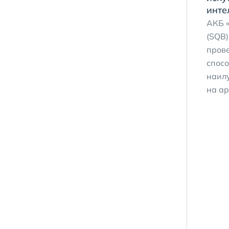
инте
АКБ 
(SQB)
пров
спосо
наил
на ар