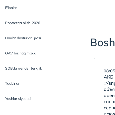
E'lonlar
Ro‘yxatga olish-2026
Bosh
Davlat dasturlari ijrosi
OAV biz haqimizda
SQBda gender tenglik
08/05
АКБ
«Узп
Tadbirlar
объя
арен
Yoshlar siyosati
спец
серв
иску