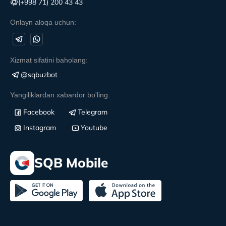
(+998 71) 200 43 43
Onlayn aloqa uchun:
Xizmat sifatini baholang:
@sqbuzbot
Yangiliklardan xabardor bo'ling:
Facebook
Telegram
Instagram
Youtube
SQB Mobile