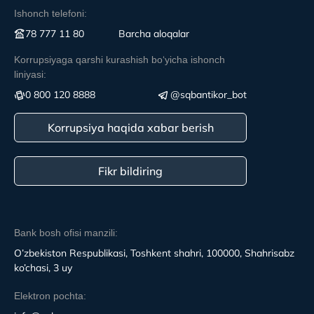
Ishonch telefoni:
78 777 11 80
Вarcha aloqalar
Korrupsiyaga qarshi kurashish boʻyicha ishonch
liniyasi:
0 800 120 8888
@sqbantikor_bot
Korrupsiya haqida xabar berish
Fikr bildiring
Bank bosh ofisi manzili:
O’zbekiston Respublikasi, Toshkent shahri, 100000, Shahrisabz
ko’chasi, 3 uy
Elektron pochta: