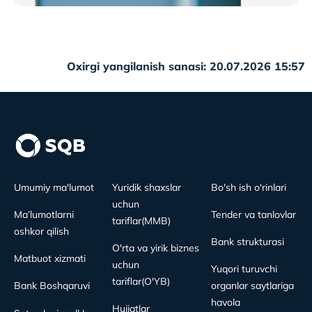
Oxirgi yangilanish sanasi: 20.07.2026 15:57
Umumiy ma'lumot
Yuridik shaxslar
Bo'sh ish o'rinlari
uchun
Ma’lumotlarni
Tender va tanlovlar
tariflar(MMB)
oshkor qilish
Bank strukturasi
O'rta va yirik biznes
Matbuot xizmati
uchun
Yuqori turuvchi
tariflar(O'YB)
Bank Boshqaruvi
organlar saytlariga
havola
Hujjatlar