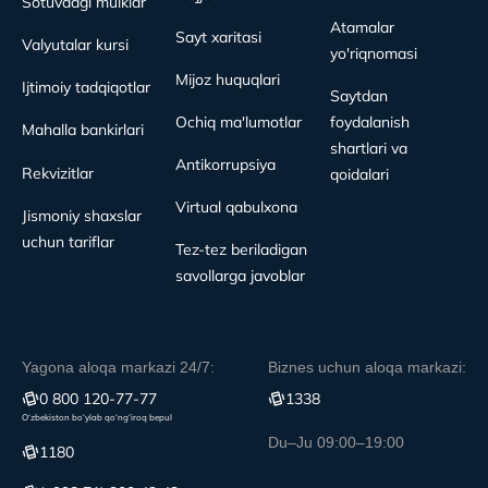
Sotuvdagi mulklar
Atamalar
Sayt xaritasi
Valyutalar kursi
yo'riqnomasi
Mijoz huquqlari
Ijtimoiy tadqiqotlar
Saytdan
Ochiq ma'lumotlar
foydalanish
Mahalla bankirlari
shartlari va
Antikorrupsiya
Rekvizitlar
qoidalari
Virtual qabulxona
Jismoniy shaxslar
uchun tariflar
Tez-tez beriladigan
savollarga javoblar
Yagona aloqa markazi 24/7:
Biznes uchun aloqa markazi:
0 800 120-77-77
1338
O‘zbekiston bo‘ylab qo‘ng‘iroq bepul
Du–Ju 09:00–19:00
1180