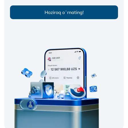
Hoziroq oʻrnating!