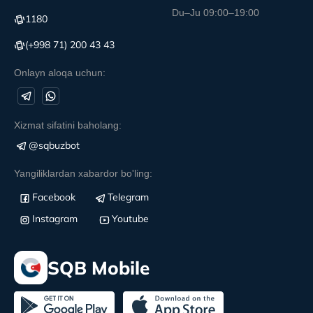
Du–Ju 09:00–19:00
1180
(+998 71) 200 43 43
Onlayn aloqa uchun:
Xizmat sifatini baholang:
@sqbuzbot
Yangiliklardan xabardor bo'ling:
Facebook
Telegram
Instagram
Youtube
SQB Mobile