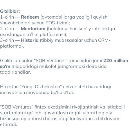
G‘oliblar:
1-o‘rin —
Redeem
(avtomobillarga yoqilg‘i quyish
shoxobchalari uchun POS-tizim);
2-o‘rin —
Mentorium
(bolalar uchun sun’iy intellektga
asoslangan ta’lim platformasi);
3-o‘rin —
Historia
(tibbiy muassasalar uchun CRM-
platforma).
G‘olib jamoalar “SQB Ventures” tomonidan jami
220 million
so‘m
miqdoridagi mukofot jamg‘armasi doirasida
taqdirlandilar.
Hakaton “Yangi O‘zbekiston” universiteti huzuridagi
innovatsion maydonda bo‘lib o‘tdi.
“SQB Ventures” fintex ekotizimini rivojlantirish va istiqbolli
startaplarni qo‘llab-quvvatlash orqali ularni haqiqiy
biznesga aylantirish borasidagi faoliyatini izchil davom
ettiradi.