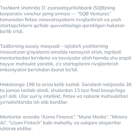
Toshkent shahrida Oʻzsanoatqurilishbank (SQB)ning
korporativ venchur jamg‘armasi — “SQB Ventures”
tomonidan fintex-innovatsiyalarni rivojlantirish va yosh
startapchilarni qo‘llab-quvvatlashga qaratilgan hakaton
bo‘lib o‘tdi.
Tadbirning asosiy maqsadi – iqtidorli yoshlarning
innovatsion g‘oyalarini amalda namoyish etish, tajribali
mentorlardan ko‘nikma va tavsiyalar olish hamda shu orqali
tayyor mahsulot yaratib, o‘z startaplarini rivojlantirish
imkoniyatini berishdan iborat bo‘ldi.
Hakatonga 196 ta ariza kelib tushdi. Saralash natijasida 36
ta jamoa tanlab olindi, shulardan 13 tasi final bosqichiga
yo‘l oldi. Ular sun’iy intellekt, fintex va nobank mahsulotlari
yo‘nalishlarida ish olib bordilar.
Mentorlar orasida “Azma Finance”, “Muna Media”, “Minora
AI”, “Uzum Fintech” kabi mahalliy va xalqaro ekspertlar
ishtirok etdilar.