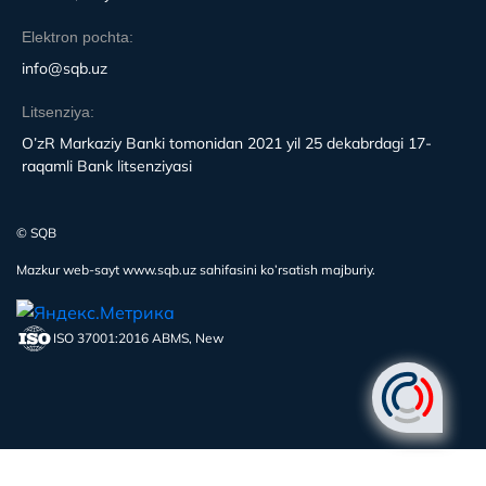
Elektron pochta:
info@sqb.uz
Litsenziya:
O’zR Markaziy Banki tomonidan 2021 yil 25 dekabrdagi 17-
raqamli Bank litsenziyasi
© SQB
Mazkur web-sayt www.sqb.uz sahifasini ko’rsatish majburiy.
ISO 37001:2016 ABMS, New