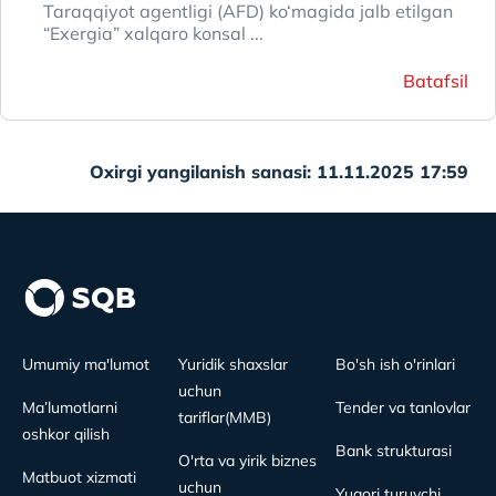
Taraqqiyot аgentligi (AFD) ko‘magida jalb etilgan
“Exergia” xalqaro konsal ...
Batafsil
Oxirgi yangilanish sanasi: 11.11.2025 17:59
Umumiy ma'lumot
Yuridik shaxslar
Bo'sh ish o'rinlari
uchun
Ma’lumotlarni
Tender va tanlovlar
tariflar(MMB)
oshkor qilish
Bank strukturasi
O'rta va yirik biznes
Matbuot xizmati
uchun
Yuqori turuvchi