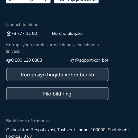
Ishonch telefoni:
78 777 11 80
Вarcha aloqalar
Korrupsiyaga qarshi kurashish boʻyicha ishonch
liniyasi:
0 800 120 8888
@sqbantikor_bot
Korrupsiya haqida xabar berish
Fikr bildiring
Bank bosh ofisi manzili:
O’zbekiston Respublikasi, Toshkent shahri, 100000, Shahrisabz
ko’chasi, 3 uy