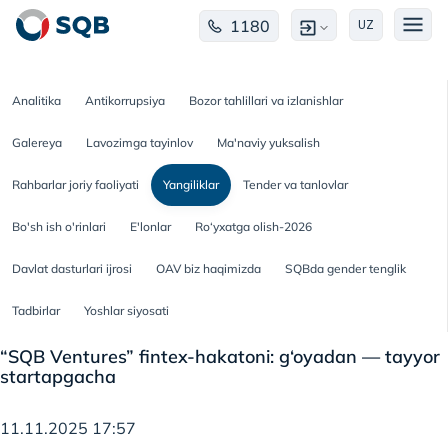
1180
UZ
Analitika
Antikorrupsiya
Bozor tahlillari va izlanishlar
Galereya
Lavozimga tayinlov
Ma'naviy yuksalish
Rahbarlar joriy faoliyati
Yangiliklar
Tender va tanlovlar
Bo'sh ish o'rinlari
E'lonlar
Ro‘yxatga olish-2026
Davlat dasturlari ijrosi
OAV biz haqimizda
SQBda gender tenglik
Tadbirlar
Yoshlar siyosati
“SQB Ventures” fintex-hakatoni: g‘oyadan — tayyor
startapgacha
11.11.2025 17:57