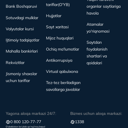
tariflar(O'YB)
Bank Boshqaruvi
organlar saytlariga
havola
Hujjatlar
Sotuvdagi mulklar
Atamalar
Sayt xaritasi
Valyutalar kursi
yo'riqnomasi
Mijoz huquqlari
Ijtimoiy tadqiqotlar
Saytdan
Ochiq ma'lumotlar
foydalanish
Mahalla bankirlari
shartlari va
Antikorrupsiya
Rekvizitlar
qoidalari
Virtual qabulxona
Jismoniy shaxslar
uchun tariflar
Tez-tez beriladigan
savollarga javoblar
Yagona aloqa markazi 24/7:
Biznes uchun aloqa markazi:
0 800 120-77-77
1338
O‘zbekiston bo‘ylab qo‘ng‘iroq bepul