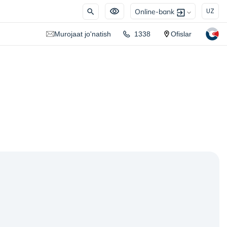
Online-bank
UZ
Murojaat jo'natish
1338
Ofislar