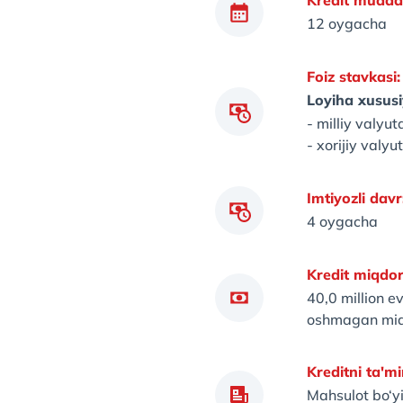
Kredit muddat
12 oygacha
Foiz stavkasi:
Loyiha xususi
- milliy valyu
- xorijiy valy
Imtiyozli davr
4 oygacha
Kredit miqdor
40,0 million e
oshmagan mi
Kreditni ta'mi
Mahsulot bo‘y