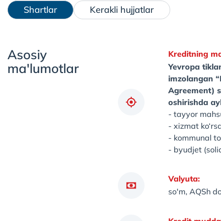
Shartlar
Kerakli hujjatlar
Asosiy
Kreditning m
ma'lumotlar
Yevropa tikla
imzolangan “
Agreement) s
oshirishda ay
- tayyor mahsu
- xizmat ko‘rs
- kommunal to‘
- byudjet (sol
Valyuta:
so'm, AQSh dol