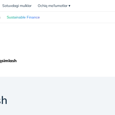
Sotuvdagi mulklar
Ochiq ma'lumotlar
▾
s
Sustainable Finance
aqsimlash
sh