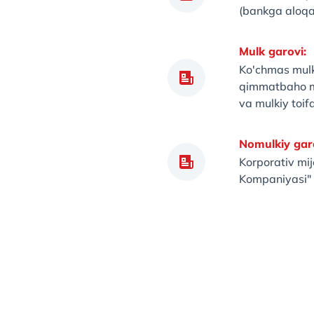
(bankga aloqa
Mulk garovi:
Ko'chmas mulk,
qimmatbaho me
va mulkiy toif
Nomulkiy gar
Korporativ mijo
Kompaniyasi" A