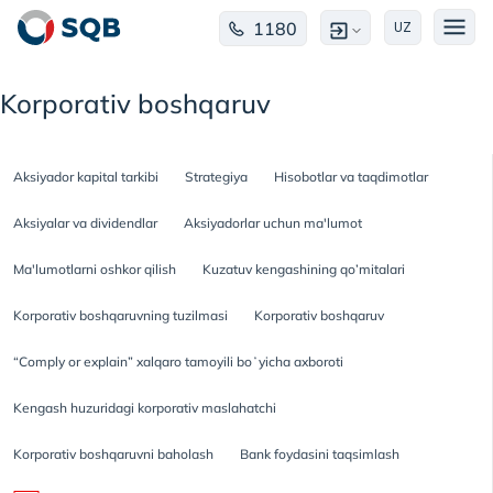
1180
UZ
Korporativ boshqaruv
Aksiyador kapital tarkibi
Strategiya
Hisobotlar va taqdimotlar
Aksiyalar va dividendlar
Aksiyadorlar uchun ma'lumot
Ma'lumotlarni oshkor qilish
Kuzatuv kengashining qo’mitalari
Korporativ boshqaruvning tuzilmasi
Korporativ boshqaruv
“Comply or explain” xalqaro tamoyili boʻyicha axboroti
Kengash huzuridagi korporativ maslahatchi
Korporativ boshqaruvni baholash
Bank foydasini taqsimlash