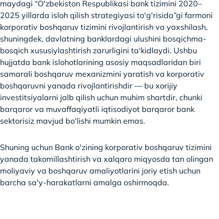
maydagi “O'zbekiston Respublikasi bank tizimini 2020–
2025 yillarda isloh qilish strategiyasi to'g'risida”gi farmoni
korporativ boshqaruv tizimini rivojlantirish va yaxshilash,
shuningdek, davlatning banklardagi ulushini bosqichma-
bosqich xususiylashtirish zarurligini ta'kidlaydi. Ushbu
hujjatda bank islohotlarining asosiy maqsadlaridan biri
samarali boshqaruv mexanizmini yaratish va korporativ
boshqaruvni yanada rivojlantirishdir — bu xorijiy
investitsiyalarni jalb qilish uchun muhim shartdir, chunki
barqaror va muvaffaqiyatli iqtisodiyot barqaror bank
sektorisiz mavjud bo'lishi mumkin emas.
Shuning uchun Bank o'zining korporativ boshqaruv tizimini
yanada takomillashtirish va xalqaro miqyosda tan olingan
moliyaviy va boshqaruv amaliyotlarini joriy etish uchun
barcha sa'y-harakatlarni amalga oshirmoqda.