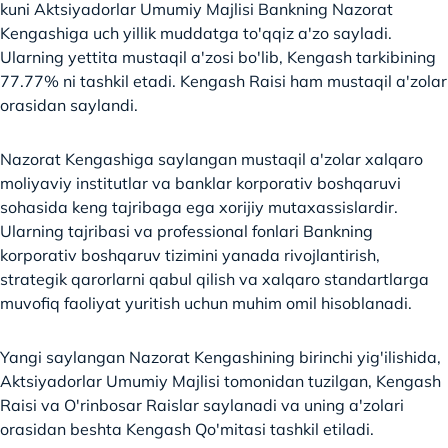
kuni Aktsiyadorlar Umumiy Majlisi Bankning Nazorat
Kengashiga uch yillik muddatga to'qqiz a'zo sayladi.
Ularning yettita mustaqil a'zosi bo'lib, Kengash tarkibining
77.77% ni tashkil etadi. Kengash Raisi ham mustaqil a'zolar
orasidan saylandi.
Nazorat Kengashiga saylangan mustaqil a'zolar xalqaro
moliyaviy institutlar va banklar korporativ boshqaruvi
sohasida keng tajribaga ega xorijiy mutaxassislardir.
Ularning tajribasi va professional fonlari Bankning
korporativ boshqaruv tizimini yanada rivojlantirish,
strategik qarorlarni qabul qilish va xalqaro standartlarga
muvofiq faoliyat yuritish uchun muhim omil hisoblanadi.
Yangi saylangan Nazorat Kengashining birinchi yig'ilishida,
Aktsiyadorlar Umumiy Majlisi tomonidan tuzilgan, Kengash
Raisi va O'rinbosar Raislar saylanadi va uning a'zolari
orasidan beshta Kengash Qo'mitasi tashkil etiladi.