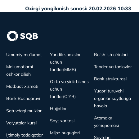
Oxirgi yangilanish sanasi: 20.02.2026 10:33
Umumiy ma'lumot
Yuridik shaxslar
Bo'sh ish o'rinlari
uchun
Ma’lumotlarni
Tender va tanlovlar
tariflar(MMB)
oshkor qilish
Bank strukturasi
O'rta va yirik biznes
Matbuot xizmati
uchun
Yuqori turuvchi
tariflar(O'YB)
Bank Boshqaruvi
organlar saytlariga
havola
Hujjatlar
Sotuvdagi mulklar
Atamalar
Sayt xaritasi
Valyutalar kursi
yo'riqnomasi
Mijoz huquqlari
Ijtimoiy tadqiqotlar
Saytdan