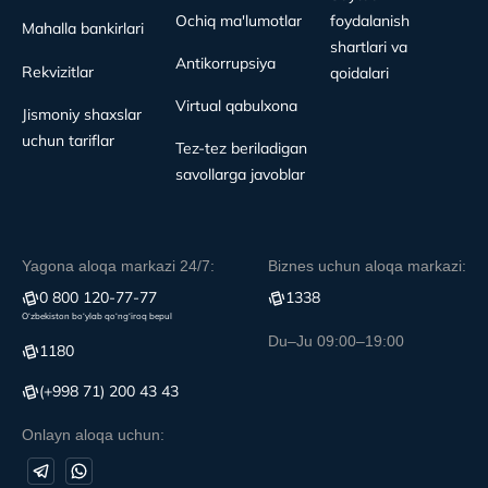
Ochiq ma'lumotlar
foydalanish
Mahalla bankirlari
shartlari va
Antikorrupsiya
Rekvizitlar
qoidalari
Virtual qabulxona
Jismoniy shaxslar
uchun tariflar
Tez-tez beriladigan
savollarga javoblar
Yagona aloqa markazi 24/7:
Biznes uchun aloqa markazi:
0 800 120-77-77
1338
O‘zbekiston bo‘ylab qo‘ng‘iroq bepul
Du–Ju 09:00–19:00
1180
(+998 71) 200 43 43
Onlayn aloqa uchun: