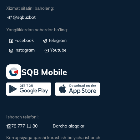
Xizmat sifatini baholang:
@sqbuzbot
Yangiliklardan xabardor bo'ling:
Facebook
Telegram
Instagram
Youtube
SQB Mobile
Ishonch telefoni:
78 777 11 80
Вarcha aloqalar
Korrupsiyaga qarshi kurashish boʻyicha ishonch