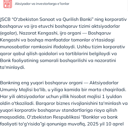
Aksiyador va investorlarga e'lonlar
JSCB “O'zbekiston Sanoat va Qurilish Banki” ning korporativ
boshqaruv va ijro etuvchi boshqaruv tizimi aktsiyadorlar
(egalar), Nazorat Kengashi, ijro organi — Boshqaruv
Kengashi va boshqa manfaatdor tomonlar o'rtasidagi
munosabatlar ramkasini ifodalaydi. Ushbu tizim korporativ
qaror qabul qilish qoidalari va tartiblarini belgilaydi va
Bank faoliyatining samarali boshqarilishi va nazoratini
ta'minlaydi.
Bankning eng yuqori boshqaruv organi — Aktsiyadorlar
Umumiy Majlisi bo'lib, u yiliga kamida bir marta chaqiriladi.
Har yili aktsiyadorlar uchun yillik hisobot majlisi 1 iyuldan
oldin o'tkaziladi. Barqaror biznes rivojlanishini ta'minlash va
yuqori korporativ boshqaruv standartlariga rioya qilish
maqsadida, O'zbekiston Respublikasi “Banklar va bank
faoliyati to'g'risida”gi qonuniga muvofiq, 2025 yil 10 aprel