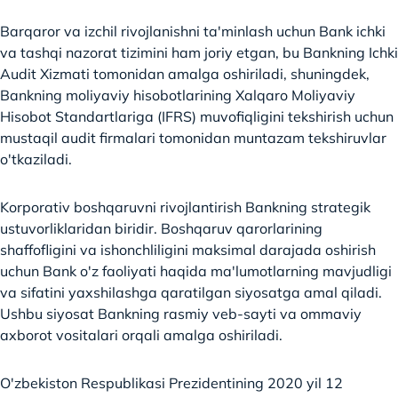
Barqaror va izchil rivojlanishni ta'minlash uchun Bank ichki
va tashqi nazorat tizimini ham joriy etgan, bu Bankning Ichki
Audit Xizmati tomonidan amalga oshiriladi, shuningdek,
Bankning moliyaviy hisobotlarining Xalqaro Moliyaviy
Hisobot Standartlariga (IFRS) muvofiqligini tekshirish uchun
mustaqil audit firmalari tomonidan muntazam tekshiruvlar
o'tkaziladi.
Korporativ boshqaruvni rivojlantirish Bankning strategik
ustuvorliklaridan biridir. Boshqaruv qarorlarining
shaffofligini va ishonchliligini maksimal darajada oshirish
uchun Bank o'z faoliyati haqida ma'lumotlarning mavjudligi
va sifatini yaxshilashga qaratilgan siyosatga amal qiladi.
Ushbu siyosat Bankning rasmiy veb-sayti va ommaviy
axborot vositalari orqali amalga oshiriladi.
O'zbekiston Respublikasi Prezidentining 2020 yil 12