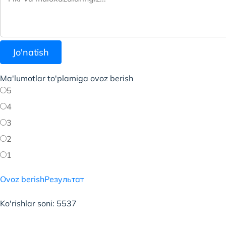
Jo'natish
Ma'lumotlar to'plamiga ovoz berish
5
4
3
2
1
Ovoz berish
Результат
Ko'rishlar soni: 5537