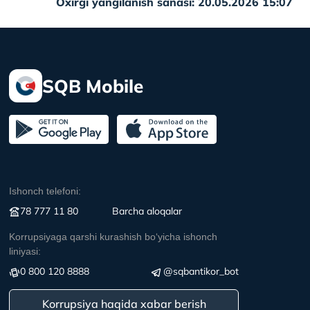
Oxirgi yangilanish sanasi: 20.05.2026 15:07
SQB Mobile
Ishonch telefoni:
78 777 11 80
Вarcha aloqalar
Korrupsiyaga qarshi kurashish boʻyicha ishonch
liniyasi:
0 800 120 8888
@sqbantikor_bot
Korrupsiya haqida xabar berish