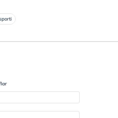
sporti
flar