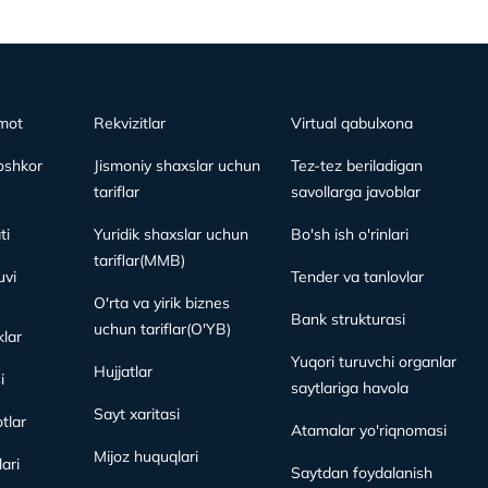
mot
Rekvizitlar
Virtual qabulxona
oshkor
Jismoniy shaxslar uchun
Tez-tez beriladigan
tariflar
savollarga javoblar
ti
Yuridik shaxslar uchun
Bo'sh ish o'rinlari
tariflar(MMB)
vi
Tender va tanlovlar
O'rta va yirik biznes
Bank strukturasi
uchun tariflar(O'YB)
lar
Yuqori turuvchi organlar
Hujjatlar
i
saytlariga havola
Sayt xaritasi
tlar
Atamalar yo'riqnomasi
Mijoz huquqlari
ari
Saytdan foydalanish