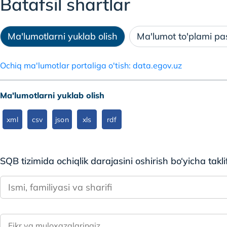
Batafsil shartlar
Ma'lumotlarni yuklab olish
Ma'lumot to'plami pa
Ochiq ma'lumotlar portaliga o'tish: data.egov.uz
Ma'lumotlarni yuklab olish
xml
csv
json
xls
rdf
SQB tizimida ochiqlik darajasini oshirish bo‘yicha takli