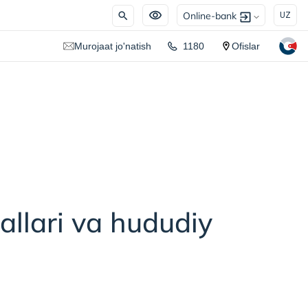
Online-bank
UZ
Murojaat jo'natish
1180
Ofislar
iallari va hududiy