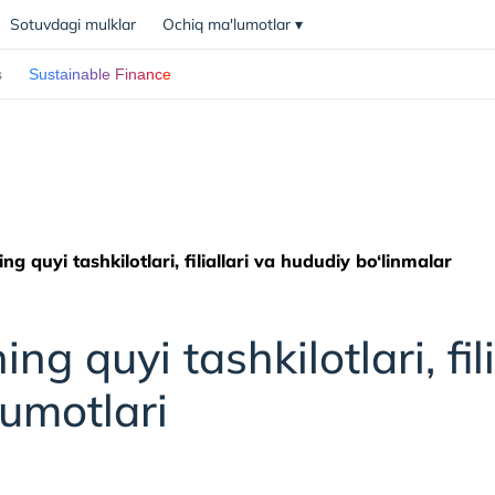
Sotuvdagi mulklar
Ochiq ma'lumotlar
▾
s
Sustainable Finance
g quyi tashkilotlari, filiallari va hududiy bo‘linmalar
g quyi tashkilotlari, fil
lumotlari