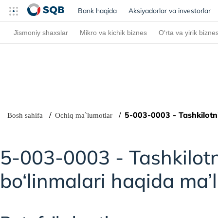
Bank haqida
(current)
Aksiyadorlar va investorlar
Jismoniy shaxslar
Mikro va kichik biznes
O‘rta va yirik bizne
5-003-0003 - Tashkilotnin
Bosh sahifa
Ochiq ma`lumotlar
5-003-0003 - Tashkilotnin
bo‘linmalari haqida ma’