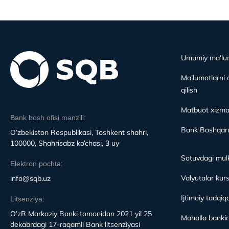
Umumiy ma'lu
Ma’lumotlarni 
qilish
Matbuot xizma
Bank bosh ofisi manzili:
Bank Boshqaru
O’zbekiston Respublikasi, Toshkent shahri,
100000, Shahrisabz ko’chasi, 3 uy
Sotuvdagi mulk
Elektron pochta:
Valyutalar kurs
info@sqb.uz
Ijtimoiy tadqiqo
Litsenziya:
O’zR Markaziy Banki tomonidan 2021 yil 25
Mahalla bankirl
dekabrdagi 17-raqamli Bank litsenziyasi