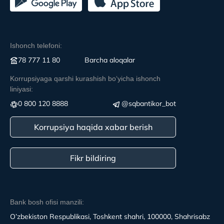
Ishonch telefoni:
78 777 11 80
Вarcha aloqalar
Korrupsiyaga qarshi kurashish boʻyicha ishonch
liniyasi:
0 800 120 8888
@sqbantikor_bot
Korrupsiya haqida xabar berish
Fikr bildiring
Bank bosh ofisi manzili:
O’zbekiston Respublikasi, Toshkent shahri, 100000, Shahrisabz