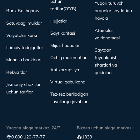
uchun
Yuqori turuvchi
tariflar(O'YB)
Bank Boshqaruvi
organlar saytlariga
havola
Hujjatlar
Sotuvdagi mulklar
Atamalar
Sayt xaritasi
Valyutalar kursi
yo'riqnomasi
Mijoz huquqlari
Ijtimoiy tadqiqotlar
Saytdan
Ochiq ma'lumotlar
foydalanish
Mahalla bankirlari
shartlari va
Antikorrupsiya
Rekvizitlar
qoidalari
Virtual qabulxona
Jismoniy shaxslar
uchun tariflar
Tez-tez beriladigan
savollarga javoblar
Yagona aloqa markazi 24/7:
Biznes uchun aloqa markazi:
0 800 120-77-77
1338