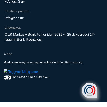
ko’chasi, 3 uy
Elektron pochta:
info@sqb.uz
Litsenziya:
O’zR Markaziy Banki tomonidan 2021 yil 25 dekabrdagi 17-
raqamli Bank litsenziyasi
© SQB
Mazkur web-sayt www.sqb.uz sahifasini ko’rsatish majburiy.
ISO 37001:2016 ABMS, New