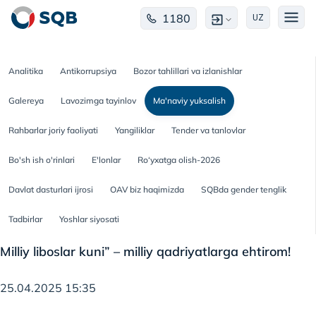
1180
UZ
Analitika
Antikorrupsiya
Bozor tahlillari va izlanishlar
Galereya
Lavozimga tayinlov
Ma'naviy yuksalish
Rahbarlar joriy faoliyati
Yangiliklar
Tender va tanlovlar
Bo'sh ish o'rinlari
E'lonlar
Ro‘yxatga olish-2026
Davlat dasturlari ijrosi
OAV biz haqimizda
SQBda gender tenglik
Tadbirlar
Yoshlar siyosati
Milliy liboslar kuni” – milliy qadriyatlarga ehtirom!
25.04.2025 15:35