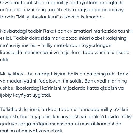
O‘zsanoatqurilishbankda milliy qadriyatlarni ardoqlash,
an’analarimizni keng targ‘ib etish maqsadida an’anaviy
tarzda “Milliy liboslar kuni” o‘tkazilib kelmoqda.
Navbatdagi tadbir Rakat bank xizmatlari markazida tashkil
etildi. Tadbir doirasida markaz xodimlari o‘zbek xalqining
ma’naviy merosi – milliy matolardan tayyorlangan
liboslarda mehmonlarni va mijozlarni tabassum bilan kutib
oldi.
Milliy libos – bu nafaqat kiyim, balki bir xalqning ruhi, tarixi
va madaniyatini ifodalovchi timsoldir. Bank xodimlarining
ushbu liboslardagi ko‘rinishi mijozlarda katta qiziqish va
ijobiy kayfiyat uyg‘otdi.
Ta’kidlash lozimki, bu kabi tadbirlar jamoada milliy o‘zlikni
anglash, faxr tuyg‘usini kuchaytirish va aholi o‘rtasida milliy
qadriyatlarga bo‘lgan munosabatni mustahkamlashda
muhim ahamiyat kasb etadi.