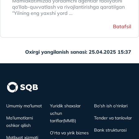
Mamlakatimizda yordamchi agentlar faoliyatini
qo‘llab-quvvatlash va rivojlantirishga qaratilgan
“Yilning eng yaxshi yord ...
Batafsil
Oxirgi yangilanish sanasi: 25.04.2025 15:37
Umumiy ma'lumot
Yuridik shaxslar
Bo'sh ish o'rinlari
uchun
Ma’lumotlarni
Tender va tanlovlar
tariflar(MMB)
oshkor qilish
Bank strukturasi
O'rta va yirik biznes
Matbuot xizmati