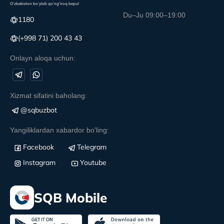
O‘zbekiston bo‘ylab qo‘ng‘iroq bepul
Du–Ju 09:00–19:00
1180
(+998 71) 200 43 43
Onlayn aloqa uchun:
Xizmat sifatini baholang:
@sqbuzbot
Yangiliklardan xabardor bo'ling:
Facebook
Telegram
Instagram
Youtube
SQB Mobile