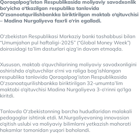
Qoraqalpog‘iston Respublikasida moliyaviy savodxonlik
bo‘yicha o‘tkazilgan respublika tanlovida
O‘zsanoatqurilishbankka biriktirilgan maktab o‘qituvchisi
– Madina Nurgaliyeva faxrli o‘rin egalladi.
O‘zbekiston Respublikasi Markaziy banki tashabbusi bilan
“Umumjahon pul haftaligi-2025” (“Global Money Week”)
doirasidagi ta’lim dasturlari qizg‘in davom etmoqda.
Xususan, maktab o‘quvchilarining moliyaviy savodxonligini
oshirishda o‘qituvchilar o‘rni va roliga bag‘ishlangan
respublika tanlovida Qoraqalpog‘iston Respublikasida
O‘zsanoatqurilishbankka biriktirilgan 32-umumta’lim
maktabi o‘qituvchisi Madina Nurgaliyeva 3-o‘rinni qo‘lga
kiritdi.
Tanlovda O‘zbekistonning barcha hududlaridan malakali
pedagoglar ishtirok etdi. M.Nurgaliyevaning innovasion
o‘qitish uslubi va moliyaviy bilimlarni yetkazish mahorati
hakamlar tomonidan yuqori baholandi.