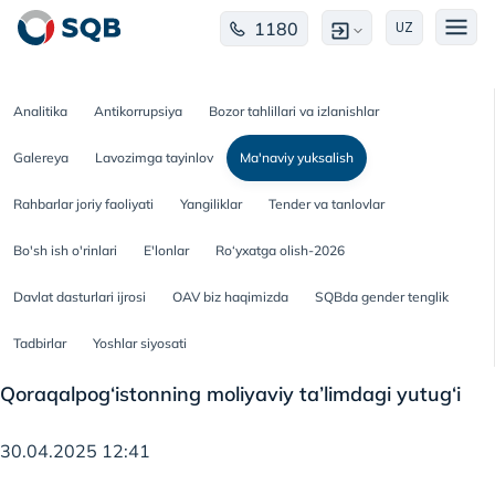
1180
UZ
Analitika
Antikorrupsiya
Bozor tahlillari va izlanishlar
Galereya
Lavozimga tayinlov
Ma'naviy yuksalish
Rahbarlar joriy faoliyati
Yangiliklar
Tender va tanlovlar
Bo'sh ish o'rinlari
E'lonlar
Ro‘yxatga olish-2026
Davlat dasturlari ijrosi
OAV biz haqimizda
SQBda gender tenglik
Tadbirlar
Yoshlar siyosati
Qoraqalpog‘istonning moliyaviy ta’limdagi yutug‘i
30.04.2025 12:41