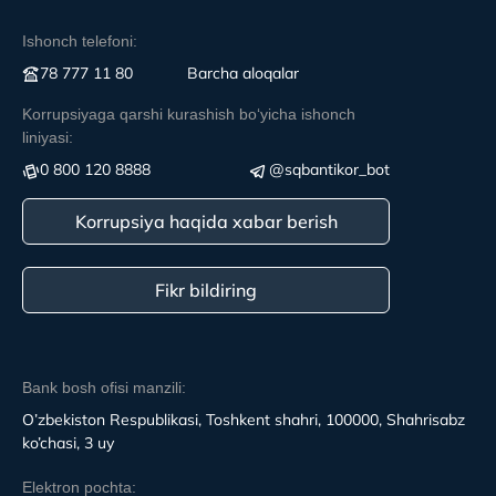
Ishonch telefoni:
78 777 11 80
Вarcha aloqalar
Korrupsiyaga qarshi kurashish boʻyicha ishonch
liniyasi:
0 800 120 8888
@sqbantikor_bot
Korrupsiya haqida xabar berish
Fikr bildiring
Bank bosh ofisi manzili:
O’zbekiston Respublikasi, Toshkent shahri, 100000, Shahrisabz
ko’chasi, 3 uy
Elektron pochta: