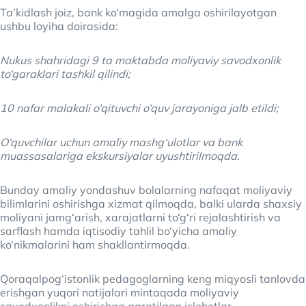
Ta’kidlash joiz, bank ko‘magida amalga oshirilayotgan
ushbu loyiha doirasida:
Nukus shahridagi 9 ta maktabda moliyaviy savodxonlik
to‘garaklari tashkil qilindi;
10 nafar malakali o‘qituvchi o‘quv jarayoniga jalb etildi;
O‘quvchilar uchun amaliy mashg‘ulotlar va bank
muassasalariga ekskursiyalar uyushtirilmoqda.
Bunday amaliy yondashuv bolalarning nafaqat moliyaviy
bilimlarini oshirishga xizmat qilmoqda, balki ularda shaxsiy
moliyani jamg‘arish, xarajatlarni to‘g‘ri rejalashtirish va
sarflash hamda iqtisodiy tahlil bo‘yicha amaliy
ko‘nikmalarini ham shakllantirmoqda.
Qoraqalpog‘istonlik pedagoglarning keng miqyosli tanlovda
erishgan yuqori natijalari mintaqada moliyaviy