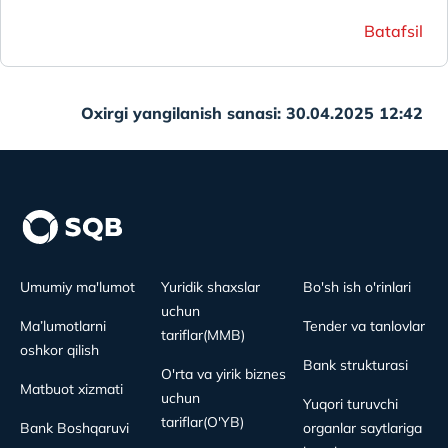
Batafsil
Oxirgi yangilanish sanasi: 30.04.2025 12:42
Umumiy ma'lumot
Yuridik shaxslar
Bo'sh ish o'rinlari
uchun
Ma’lumotlarni
Tender va tanlovlar
tariflar(MMB)
oshkor qilish
Bank strukturasi
O'rta va yirik biznes
Matbuot xizmati
uchun
Yuqori turuvchi
tariflar(O'YB)
Bank Boshqaruvi
organlar saytlariga