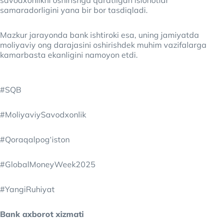
savodxonlikni oshirishga qaratilgan islohotlar
samaradorligini yana bir bor tasdiqladi.
Mazkur jarayonda bank ishtiroki esa, uning jamiyatda
moliyaviy ong darajasini oshirishdek muhim vazifalarga
kamarbasta ekanligini namoyon etdi.
#SQB
#MoliyaviySavodxonlik
#Qoraqalpog‘iston
#GlobalMoneyWeek2025
#YangiRuhiyat
Bank axborot xizmati