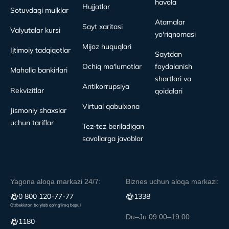
havola
Hujjatlar
Sotuvdagi mulklar
Atamalar
Sayt xaritasi
Valyutalar kursi
yo'riqnomasi
Mijoz huquqlari
Ijtimoiy tadqiqotlar
Saytdan
Ochiq ma'lumotlar
foydalanish
Mahalla bankirlari
shartlari va
Antikorrupsiya
Rekvizitlar
qoidalari
Virtual qabulxona
Jismoniy shaxslar
uchun tariflar
Tez-tez beriladigan
savollarga javoblar
Yagona aloqa markazi 24/7:
Biznes uchun aloqa markazi:
0 800 120-77-77
1338
O‘zbekiston bo‘ylab qo‘ng‘iroq bepul
Du–Ju 09:00–19:00
1180