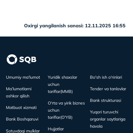
Oxirgi yangilanish sanasi: 12.11.2025 16:55
Umumiy ma'lumot
Yuridik shaxslar
Bo'sh ish o'rinlari
uchun
Ma’lumotlarni
Tender va tanlovlar
tariflar(MMB)
oshkor qilish
Bank strukturasi
O'rta va yirik biznes
Matbuot xizmati
uchun
Yuqori turuvchi
tariflar(O'YB)
Bank Boshqaruvi
organlar saytlariga
havola
Hujjatlar
Sotuvdagi mulklar