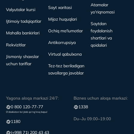
Atamalar
Sayt xaritasi
Valyutalar kursi
yo'riqnomasi
Mijoz huquqlari
Ijtimoiy tadqiqotlar
Saytdan
Ochiq ma'lumotlar
foydalanish
Mahalla bankirlari
shartlari va
Antikorrupsiya
Rekvizitlar
qoidalari
Virtual qabulxona
Jismoniy shaxslar
uchun tariflar
Tez-tez beriladigan
savollarga javoblar
Yagona aloqa markazi 24/7:
Biznes uchun aloqa markazi:
0 800 120-77-77
1338
O‘zbekiston bo‘ylab qo‘ng‘iroq bepul
Du–Ju 09:00–19:00
1180
(+998 71) 200 43 43