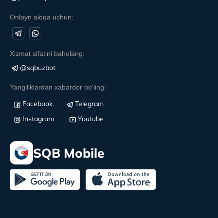
Onlayn aloqa uchun:
Xizmat sifatini baholang:
@sqbuzbot
Yangiliklardan xabardor bo'ling:
Facebook
Telegram
Instagram
Youtube
SQB Mobile