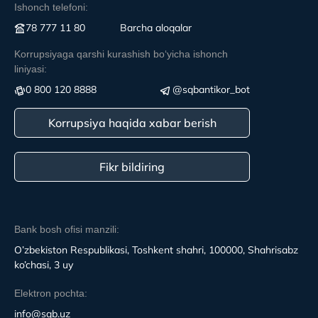
Ishonch telefoni:
78 777 11 80
Вarcha aloqalar
Korrupsiyaga qarshi kurashish boʻyicha ishonch
liniyasi:
0 800 120 8888
@sqbantikor_bot
Korrupsiya haqida xabar berish
Fikr bildiring
Bank bosh ofisi manzili:
O’zbekiston Respublikasi, Toshkent shahri, 100000, Shahrisabz
ko’chasi, 3 uy
Elektron pochta:
info@sqb.uz