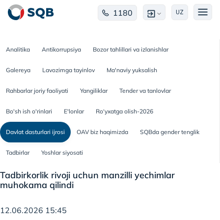
1180
UZ
Analitika
Antikorrupsiya
Bozor tahlillari va izlanishlar
Galereya
Lavozimga tayinlov
Ma'naviy yuksalish
Rahbarlar joriy faoliyati
Yangiliklar
Tender va tanlovlar
Bo'sh ish o'rinlari
E'lonlar
Ro‘yxatga olish-2026
Davlat dasturlari ijrosi
OAV biz haqimizda
SQBda gender tenglik
Tadbirlar
Yoshlar siyosati
Tadbirkorlik rivoji uchun manzilli yechimlar
muhokama qilindi
12.06.2026 15:45