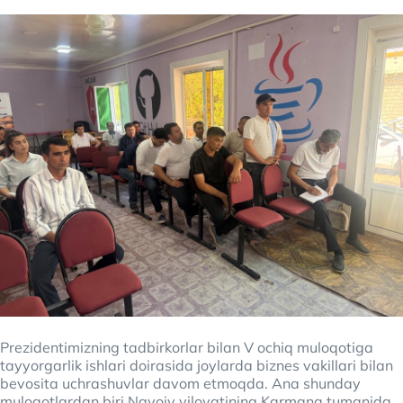
Prezidentimizning tadbirkorlar bilan V ochiq muloqotiga
tayyorgarlik ishlari doirasida joylarda biznes vakillari bilan
bevosita uchrashuvlar davom etmoqda. Ana shunday
muloqotlardan biri Navoiy viloyatining Karmana tumanida