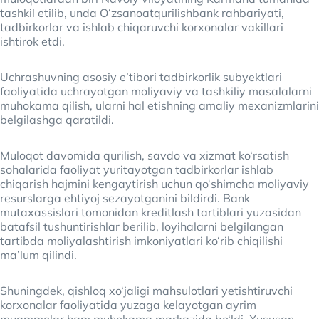
tashkil etilib, unda O‘zsanoatqurilishbank rahbariyati,
tadbirkorlar va ishlab chiqaruvchi korxonalar vakillari
ishtirok etdi.
Uchrashuvning asosiy e’tibori tadbirkorlik subyektlari
faoliyatida uchrayotgan moliyaviy va tashkiliy masalalarni
muhokama qilish, ularni hal etishning amaliy mexanizmlarini
belgilashga qaratildi.
Muloqot davomida qurilish, savdo va xizmat ko‘rsatish
sohalarida faoliyat yuritayotgan tadbirkorlar ishlab
chiqarish hajmini kengaytirish uchun qo‘shimcha moliyaviy
resurslarga ehtiyoj sezayotganini bildirdi. Bank
mutaxassislari tomonidan kreditlash tartiblari yuzasidan
batafsil tushuntirishlar berilib, loyihalarni belgilangan
tartibda moliyalashtirish imkoniyatlari ko‘rib chiqilishi
ma’lum qilindi.
Shuningdek, qishloq xo‘jaligi mahsulotlari yetishtiruvchi
korxonalar faoliyatida yuzaga kelayotgan ayrim