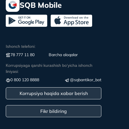
SQB Mobile
Ishonch telefoni:
78 777 11 80
Вarcha aloqalar
Korrupsiyaga qarshi kurashish boʻyicha ishonch
liniyasi:
0 800 120 8888
@sqbantikor_bot
Korrupsiya haqida xabar berish
Fikr bildiring