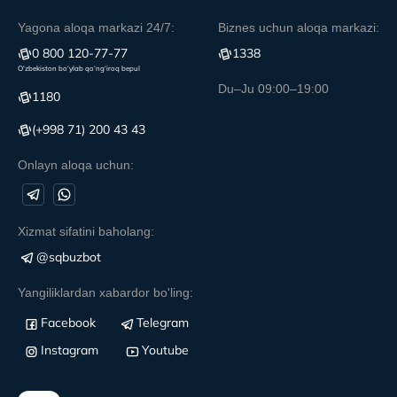
Yagona aloqa markazi 24/7:
Biznes uchun aloqa markazi:
0 800 120-77-77
1338
O‘zbekiston bo‘ylab qo‘ng‘iroq bepul
Du–Ju 09:00–19:00
1180
(+998 71) 200 43 43
Onlayn aloqa uchun:
Xizmat sifatini baholang:
@sqbuzbot
Yangiliklardan xabardor bo'ling:
Facebook
Telegram
Instagram
Youtube