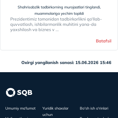
Shahrisabzlik tadbirkorning murojaatlari tinglandi,
muammolariga yechim topildi
Prezidentimiz tomonidan tadbirkorlikni qo‘llab-
quvvatlash, ishbilarmonlik muhitini yana-da
yaxshilash va biznes v ...
Batafsil
Oxirgi yangilanish sanasi: 15.06.2026 15:46
Umumiy ma'lumot
Yuridik shaxslar
Bo'sh ish o'rinlari
uchun