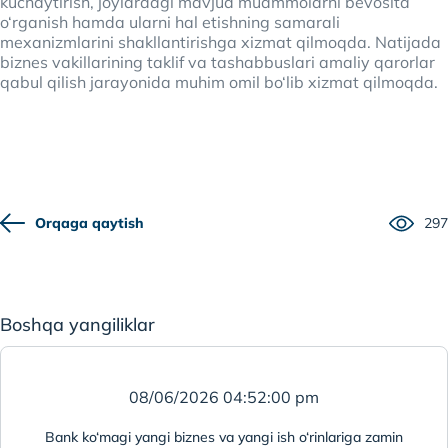
kuchaytirish, joylardagi mavjud muammolarni bevosita
o‘rganish hamda ularni hal etishning samarali
mexanizmlarini shakllantirishga xizmat qilmoqda. Natijada
biznes vakillarining taklif va tashabbuslari amaliy qarorlar
qabul qilish jarayonida muhim omil bo‘lib xizmat qilmoqda.
Orqaga qaytish
297
Boshqa yangiliklar
08/06/2026 04:52:00 pm
Bank ko‘magi yangi biznes va yangi ish o‘rinlariga zamin