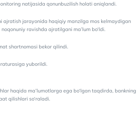
itoring natijasida qonunbuzilish holati aniqlandi.
ni ajratish jarayonida haqiqiy manzilga mos kelmaydigan
i noqonuniy ravishda ajratilgani ma’lum bo‘ldi.
nat shartnomasi bekor qilindi.
aturasiga yuborildi.
ishlar haqida ma’lumotlarga ega bo‘lgan taqdirda, bankning
t qilishlari so‘raladi.