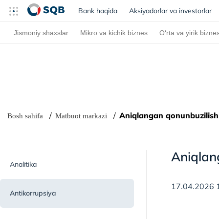
Bank haqida
(current)
Aksiyadorlar va investorlar
Jismoniy shaxslar
Mikro va kichik biznes
O‘rta va yirik bizne
Aniqlangan qonunbuzilishl
Bosh sahifa
Matbuot markazi
Aniqlan
Analitika
17.04.2026 
Antikorrupsiya