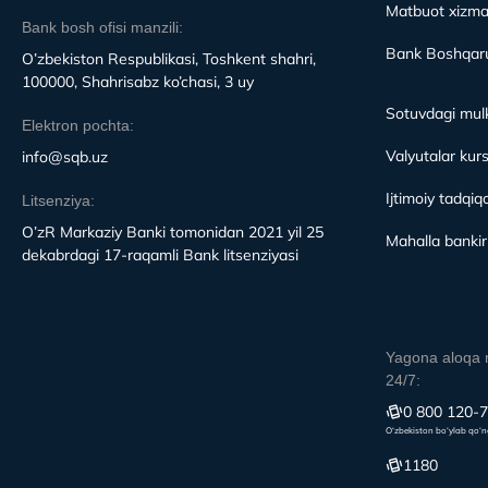
Matbuot xizma
Bank bosh ofisi manzili:
Bank Boshqaru
O’zbekiston Respublikasi, Toshkent shahri,
100000, Shahrisabz ko’chasi, 3 uy
Sotuvdagi mulk
Elektron pochta:
Valyutalar kurs
info@sqb.uz
Ijtimoiy tadqiqo
Litsenziya:
O’zR Markaziy Banki tomonidan 2021 yil 25
Mahalla bankirl
dekabrdagi 17-raqamli Bank litsenziyasi
Yagona aloqa 
24/7:
0 800 120-
O‘zbekiston bo‘ylab qo‘n
1180