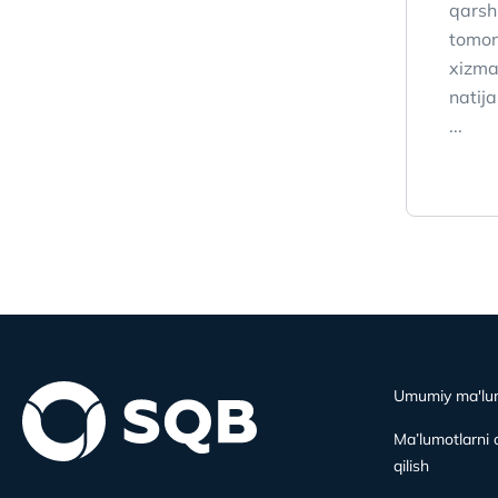
qarsh
tomon
xizma
natij
...
Umumiy ma'lu
Ma’lumotlarni 
qilish