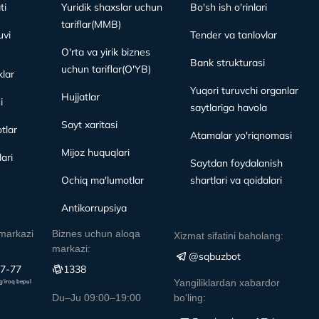
ti
Yuridik shaxslar uchun
Bo'sh ish o'rinlari
tariflar(MMB)
vi
Tender va tanlovlar
O'rta va yirik biznes
Bank strukturasi
uchun tariflar(O'YB)
lar
Yuqori turuvchi organlar
Hujjatlar
i
saytlariga havola
Sayt xaritasi
tlar
Atamalar yo'riqnomasi
Mijoz huquqlari
ari
Saytdan foydalanish
Ochiq ma'lumotlar
shartlari va qoidalari
Antikorrupsiya
markazi
Biznes uchun aloqa
Xizmat sifatini baholang:
markazi:
@sqbuzbot
77-77
1338
Yangiliklardan xabardor
g‘iroq bepul
Du–Ju 09:00–19:00
bo'ling: