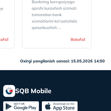
Bankning korrupsiyaga
qarshi kurashish xizmati
at
tomonidan bank
xizmatlarini ko‘rsatishda
qonunbuzilish ...
afsil
Batafsil
Oxirgi yangilanish sanasi: 15.05.2026 14:50
SQB Mobile