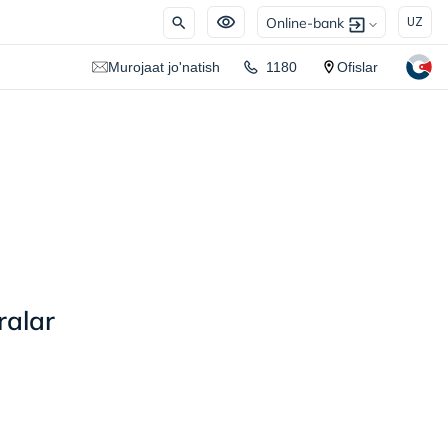
Online-bank
UZ
Murojaat jo'natish
1180
Ofislar
ralar