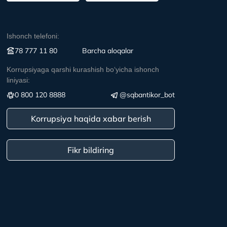
Ishonch telefoni:
78 777 11 80
Вarcha aloqalar
Korrupsiyaga qarshi kurashish boʻyicha ishonch
liniyasi:
0 800 120 8888
@sqbantikor_bot
Korrupsiya haqida xabar berish
Fikr bildiring