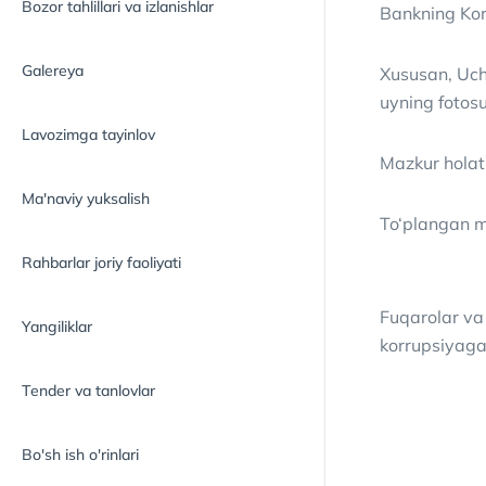
Bozor tahlillari va izlanishlar
Bankning Kor
Galereya
Xususan, Uch
uyning fotosu
Lavozimga tayinlov
Mazkur holat 
Ma'naviy yuksalish
To‘plangan m
Rahbarlar joriy faoliyati
Fuqarolar va
Yangiliklar
korrupsiyaga 
Tender va tanlovlar
Bo'sh ish o'rinlari