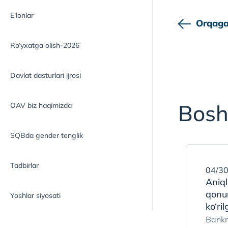
E'lonlar
Orqaga
Ro‘yxatga olish-2026
Davlat dasturlari ijrosi
Bosh
OAV biz haqimizda
SQBda gender tenglik
Tadbirlar
04/30
Aniq
qonun
Yoshlar siyosati
ko‘ri
Bankn