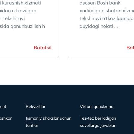
i kurashish xizmati
asosan Bosh bank
idan o‘tkazilgan
xodimiga nisbatan xizm
t tekshiruvi
tekshiruvi o’tkazilganida
asida qonunbuzilish h
quyidagi holatl ...
Batafsil
Bat
mot
Rekvizitlar
Virtual qabulxona
oshkor
Jismoniy shaxslar uchun
Tez-tez beriladigan
tariflar
savollarga javoblar