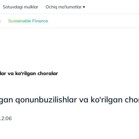
Sotuvdagi mulklar
Ochiq ma'lumotlar
▾
s
Sustainable Finance
ar va ko‘rilgan choralar
gan qonunbuzilishlar va ko‘rilgan cho
12:06