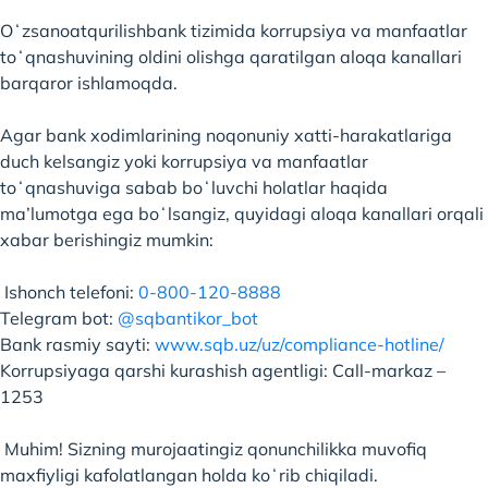
Oʻzsanoatqurilishbank tizimida korrupsiya va manfaatlar
toʻqnashuvining oldini olishga qaratilgan aloqa kanallari
barqaror ishlamoqda.
Agar bank xodimlarining noqonuniy xatti-harakatlariga
duch kelsangiz yoki korrupsiya va manfaatlar
toʻqnashuviga sabab boʻluvchi holatlar haqida
ma’lumotga ega boʻlsangiz, quyidagi aloqa kanallari orqali
xabar berishingiz mumkin:
Ishonch telefoni:
0-800-120-8888
Telegram bot:
@sqbantikor_bot
Bank rasmiy sayti:
www.sqb.uz/uz/compliance-hotline/
Korrupsiyaga qarshi kurashish agentligi: Call-markaz –
1253
Muhim! Sizning murojaatingiz qonunchilikka muvofiq
maxfiyligi kafolatlangan holda koʻrib chiqiladi.