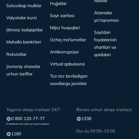
havola
Hujjatlar
Sotuvdagi mulklar
Atamalar
Sayt xaritasi
Valyutalar kursi
yo'riqnomasi
Mijoz huquqlari
Ijtimoiy tadqiqotlar
Saytdan
Ochiq ma'lumotlar
foydalanish
Mahalla bankirlari
shartlari va
Antikorrupsiya
Rekvizitlar
qoidalari
Virtual qabulxona
Jismoniy shaxslar
uchun tariflar
Tez-tez beriladigan
savollarga javoblar
Yagona aloqa markazi 24/7:
Biznes uchun aloqa markazi:
0 800 120-77-77
1338
O‘zbekiston bo‘ylab qo‘ng‘iroq bepul
Du–Ju 09:00–19:00
1180