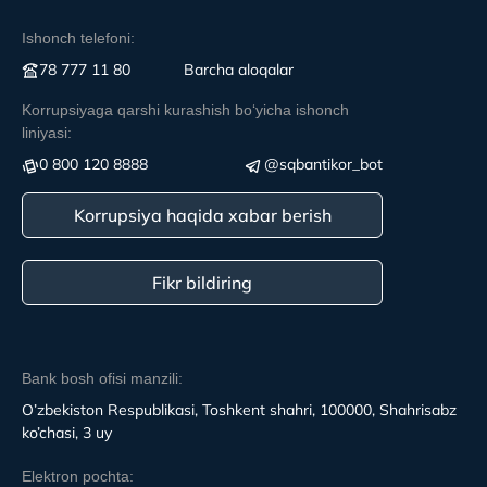
Ishonch telefoni:
78 777 11 80
Вarcha aloqalar
Korrupsiyaga qarshi kurashish boʻyicha ishonch
liniyasi:
0 800 120 8888
@sqbantikor_bot
Korrupsiya haqida xabar berish
Fikr bildiring
Bank bosh ofisi manzili:
O’zbekiston Respublikasi, Toshkent shahri, 100000, Shahrisabz
ko’chasi, 3 uy
Elektron pochta: