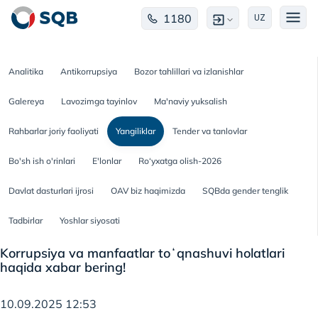
1180
UZ
Analitika
Antikorrupsiya
Bozor tahlillari va izlanishlar
Galereya
Lavozimga tayinlov
Ma'naviy yuksalish
Rahbarlar joriy faoliyati
Yangiliklar
Tender va tanlovlar
Bo'sh ish o'rinlari
E'lonlar
Ro‘yxatga olish-2026
Davlat dasturlari ijrosi
OAV biz haqimizda
SQBda gender tenglik
Tadbirlar
Yoshlar siyosati
Korrupsiya va manfaatlar toʻqnashuvi holatlari
haqida xabar bering!
10.09.2025 12:53