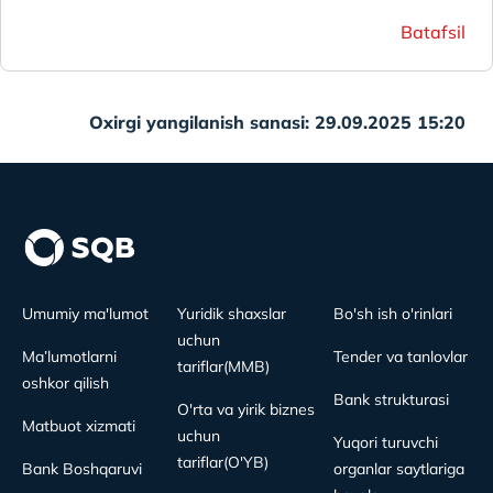
Batafsil
Oxirgi yangilanish sanasi: 29.09.2025 15:20
Umumiy ma'lumot
Yuridik shaxslar
Bo'sh ish o'rinlari
uchun
Ma’lumotlarni
Tender va tanlovlar
tariflar(MMB)
oshkor qilish
Bank strukturasi
O'rta va yirik biznes
Matbuot xizmati
uchun
Yuqori turuvchi
tariflar(O'YB)
Bank Boshqaruvi
organlar saytlariga