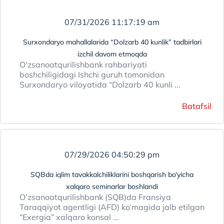
07/31/2026 11:17:19 am
Surxondaryo mahallalarida “Dolzarb 40 kunlik” tadbirlari
izchil davom etmoqda
O‘zsanoatqurilishbank rahbariyati
boshchiligidagi Ishchi guruh tomonidan
Surxondaryo viloyatida “Dolzarb 40 kunli ...
Batafsil
07/29/2026 04:50:29 pm
SQBda iqlim tavakkalchiliklarini boshqarish bo‘yicha
xalqaro seminarlar boshlandi
O’zsanoatqurilishbank (SQB)da Fransiya
Taraqqiyot аgentligi (AFD) ko‘magida jalb etilgan
“Exergia” xalqaro konsal ...