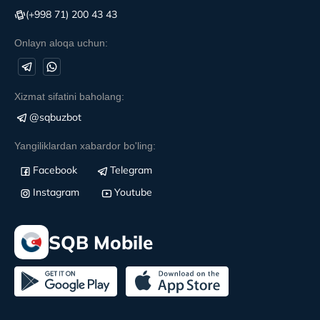
(+998 71) 200 43 43
Onlayn aloqa uchun:
Xizmat sifatini baholang:
@sqbuzbot
Yangiliklardan xabardor bo'ling:
Facebook
Telegram
Instagram
Youtube
SQB Mobile